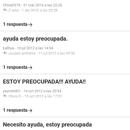
China0374
-
31 mar 2016 a las 22:26
Z-amy
-
1 abr 2016 a las 02:58
1 respuesta
ayuda estoy preocupada.
kathya
-
10 jul 2012 a las 14:54
usuario anónimo
-
11 jul 2012 a las 03:56
1 respuesta
ESTOY PREOCUPADA!!! AYUDA!!
yazmin001
-
14 oct 2012 a las 20:54
Olivia.O.
-
15 oct 2012 a las 17:51
1 respuesta
Necesito ayuda, estoy preocupada