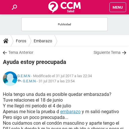
MENU
INICIO
FOROS
Foros
Embarazo
SALUD
Tema Anterior
Siguiente Tema
Ayuda estoy preocupada
FAMILIA
G.E.M.N
- Modificado el 31 jul 2017 a las 22:34
NUTRICIÓN
G.E.M.N
-
31 jul 2017 a las 23:54
Hola tengo una duda es posible quedar embarazada?
BIENESTAR
Tuve relaciones el 18 de junio
Y me llegó mi periodo el 4 de julio
SEXUALIDAD
Apenas me hice la prueba d
embarazo
y m salió negativo
Pero sigo un poco preocupada...
Nos cuidamos con el condón masculino y aparte tengo el
GLOSARIO
DIU solo k desde k m lo puse no m eh ido a checar y nose si