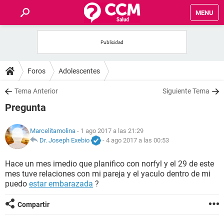
MENU
INICIO
FOROS
Foros
Adolescentes
SALUD
Tema Anterior
Siguiente Tema
Pregunta
FAMILIA
Marcelitamolina
- 1 ago 2017 a las 21:29
NUTRICIÓN
Dr. Joseph Exebio
-
4 ago 2017 a las 00:53
Hace un mes imedio que planifico con norfyl y el 29 de este
BIENESTAR
mes tuve relaciones con mi pareja y el yaculo dentro de mi
puedo
estar embarazada
?
SEXUALIDAD
Compartir
GLOSARIO