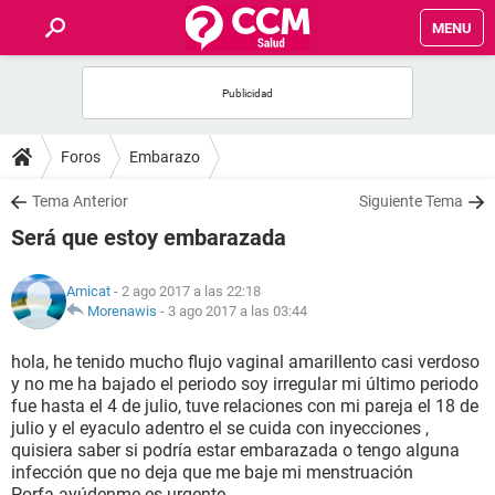
MENU
INICIO
FOROS
Foros
Embarazo
SALUD
Tema Anterior
Siguiente Tema
Será que estoy embarazada
FAMILIA
Amicat
- 2 ago 2017 a las 22:18
NUTRICIÓN
Morenawis
-
3 ago 2017 a las 03:44
hola, he tenido mucho flujo vaginal amarillento casi verdoso
BIENESTAR
y no me ha bajado el periodo soy irregular mi último periodo
fue hasta el 4 de julio, tuve relaciones con mi pareja el 18 de
SEXUALIDAD
julio y el eyaculo adentro el se cuida con inyecciones ,
quisiera saber si podría estar embarazada o tengo alguna
infección que no deja que me baje mi menstruación
GLOSARIO
Porfa ayúdenme es urgente