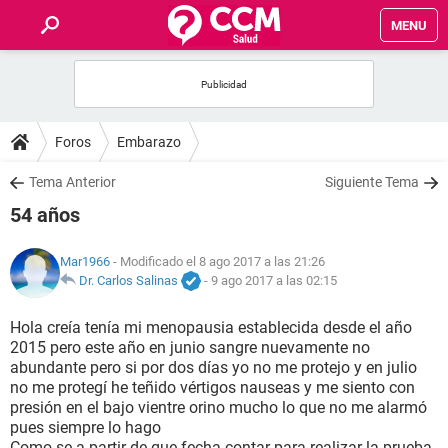
MENU
INICIO
FOROS
Foros
Embarazo
SALUD
Tema Anterior
Siguiente Tema
54 años
FAMILIA
Mar1966
- Modificado el 8 ago 2017 a las 21:26
NUTRICIÓN
Dr. Carlos Salinas
-
9 ago 2017 a las 02:15
Hola creía tenía mi menopausia establecida desde el año
BIENESTAR
2015 pero este año en junio sangre nuevamente no
abundante pero si por dos días yo no me protejo y en julio
SEXUALIDAD
no me protegí he teñido vértigos nauseas y me siento con
presión en el bajo vientre orino mucho lo que no me alarmó
pues siempre lo hago
GLOSARIO
Como se a partir de que fecha contar para realizar la prueba