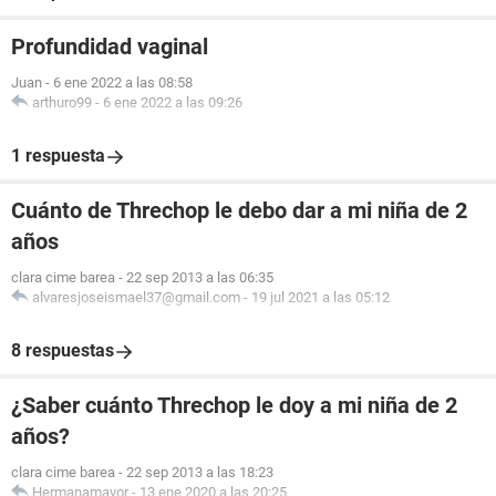
Profundidad vaginal
Juan
-
6 ene 2022 a las 08:58
arthuro99
-
6 ene 2022 a las 09:26
1 respuesta
Cuánto de Threchop le debo dar a mi niña de 2
años
clara cime barea
-
22 sep 2013 a las 06:35
alvaresjoseismael37@gmail.com
-
19 jul 2021 a las 05:12
8 respuestas
¿Saber cuánto Threchop le doy a mi niña de 2
años?
clara cime barea
-
22 sep 2013 a las 18:23
Hermanamayor
-
13 ene 2020 a las 20:25