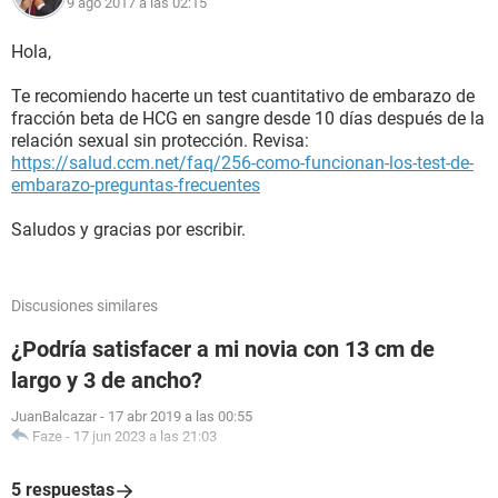
9 ago 2017 a las 02:15
Hola,
Te recomiendo hacerte un test cuantitativo de embarazo de
fracción beta de HCG en sangre desde 10 días después de la
relación sexual sin protección. Revisa:
https://salud.ccm.net/faq/256-como-funcionan-los-test-de-
embarazo-preguntas-frecuentes
Saludos y gracias por escribir.
Discusiones similares
¿Podría satisfacer a mi novia con 13 cm de
largo y 3 de ancho?
JuanBalcazar
-
17 abr 2019 a las 00:55
Faze
-
17 jun 2023 a las 21:03
5 respuestas