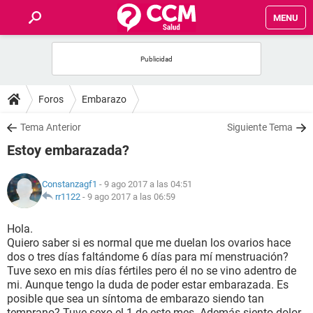
MENU
INICIO
FOROS
Foros
Embarazo
SALUD
Tema Anterior
Siguiente Tema
Estoy embarazada?
FAMILIA
Constanzagf1
- 9 ago 2017 a las 04:51
NUTRICIÓN
rr1122
-
9 ago 2017 a las 06:59
Hola.
BIENESTAR
Quiero saber si es normal que me duelan los ovarios hace
dos o tres días faltándome 6 días para mí menstruación?
SEXUALIDAD
Tuve sexo en mis días fértiles pero él no se vino adentro de
mi. Aunque tengo la duda de poder estar embarazada. Es
posible que sea un síntoma de embarazo siendo tan
GLOSARIO
temprano? Tuve sexo el 1 de este mes. Además siento dolor