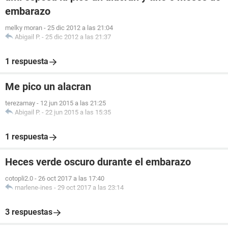
embarazo
melky moran
-
25 dic 2012 a las 21:04
Abigail P.
-
25 dic 2012 a las 21:37
1 respuesta
Me pico un alacran
terezamay
-
12 jun 2015 a las 21:25
Abigail P.
-
22 jun 2015 a las 15:35
1 respuesta
Heces verde oscuro durante el embarazo
cotopli2.0
-
26 oct 2017 a las 17:40
marlene-ines
-
29 oct 2017 a las 23:14
3 respuestas