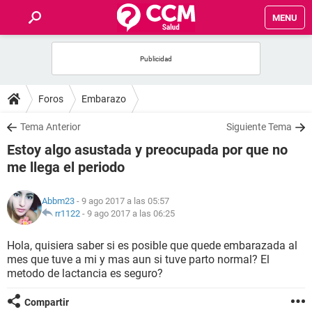
MENU
INICIO
FOROS
Foros
Embarazo
SALUD
Tema Anterior
Siguiente Tema
Estoy algo asustada y preocupada por que no
FAMILIA
me llega el periodo
NUTRICIÓN
Abbm23
- 9 ago 2017 a las 05:57
rr1122
-
9 ago 2017 a las 06:25
BIENESTAR
Hola, quisiera saber si es posible que quede embarazada al
mes que tuve a mi y mas aun si tuve parto normal? El
SEXUALIDAD
metodo de lactancia es seguro?
GLOSARIO
Compartir