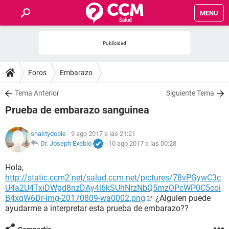
MENU
INICIO
FOROS
Foros
Embarazo
SALUD
Tema Anterior
Siguiente Tema
Prueba de embarazo sanguinea
FAMILIA
shaktydoble
- 9 ago 2017 a las 21:21
NUTRICIÓN
Dr. Joseph Exebio
-
10 ago 2017 a las 00:28
Hola,
BIENESTAR
http://static.ccm2.net/salud.ccm.net/pictures/78vPGywC3c
U4a2U4TxiDWgd8nzDAy4l6kSUhNrzNbQ5mzOPcWP0C5coi
SEXUALIDAD
B4xqW6Dr-img-20170809-wa0002.png
¿Alguien puede
ayudarme a interpretar esta prueba de embarazo??
GLOSARIO