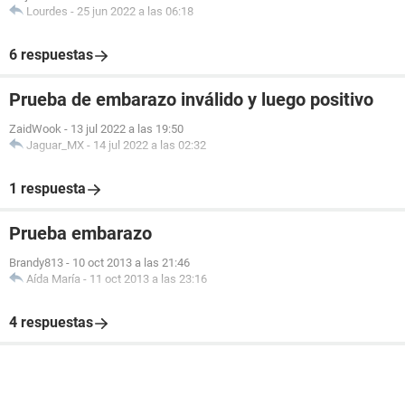
Lourdes
-
25 jun 2022 a las 06:18
6 respuestas
Prueba de embarazo inválido y luego positivo
ZaidWook
-
13 jul 2022 a las 19:50
Jaguar_MX
-
14 jul 2022 a las 02:32
1 respuesta
Prueba embarazo
Brandy813
-
10 oct 2013 a las 21:46
Aída María
-
11 oct 2013 a las 23:16
4 respuestas