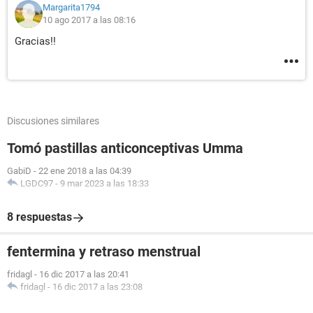
Margarita1794
10 ago 2017 a las 08:16
Gracias!!
Discusiones similares
Tomó pastillas anticonceptivas Umma
GabiD
-
22 ene 2018 a las 04:39
LGDC97
-
9 mar 2023 a las 18:33
8 respuestas
fentermina y retraso menstrual
fridagl
-
16 dic 2017 a las 20:41
fridagl
-
16 dic 2017 a las 23:08