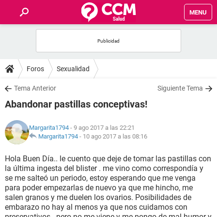
MENU
INICIO
FOROS
Foros
Sexualidad
SALUD
Tema Anterior
Siguiente Tema
Abandonar pastillas conceptivas!
FAMILIA
Margarita1794
- 9 ago 2017 a las 22:21
NUTRICIÓN
Margarita1794
-
10 ago 2017 a las 08:16
Hola Buen Día.. le cuento que deje de tomar las pastillas con
BIENESTAR
la última ingesta del blister . me vino como correspondía y
se me salteó un periodo, estoy esperando que me venga
SEXUALIDAD
para poder empezarlas de nuevo ya que me hincho, me
salen granos y me duelen los ovarios. Posibilidades de
embarazo no hay al menos ya que nos cuidamos con
GLOSARIO
preservativos.. pero no me viene y me pongo de mal humor y