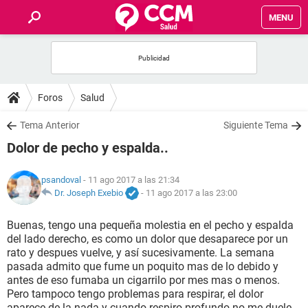
MENU
INICIO
FOROS
Foros
Salud
SALUD
Tema Anterior
Siguiente Tema
Dolor de pecho y espalda..
FAMILIA
psandoval
- 11 ago 2017 a las 21:34
NUTRICIÓN
Dr. Joseph Exebio
-
11 ago 2017 a las 23:00
Buenas, tengo una pequeña molestia en el pecho y espalda
BIENESTAR
del lado derecho, es como un dolor que desaparece por un
rato y despues vuelve, y así sucesivamente. La semana
SEXUALIDAD
pasada admito que fume un poquito mas de lo debido y
antes de eso fumaba un cigarrilo por mes mas o menos.
Pero tampoco tengo problemas para respirar, el dolor
GLOSARIO
aparece de la nada y cuando respiro profundo no me duele.