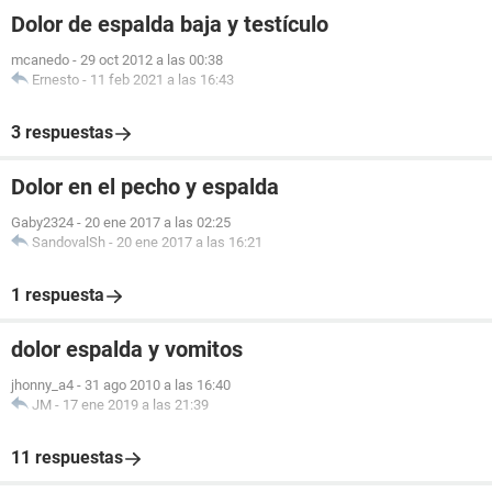
Dolor de espalda baja y testículo
mcanedo
-
29 oct 2012 a las 00:38
Ernesto
-
11 feb 2021 a las 16:43
3 respuestas
Dolor en el pecho y espalda
Gaby2324
-
20 ene 2017 a las 02:25
SandovalSh
-
20 ene 2017 a las 16:21
1 respuesta
dolor espalda y vomitos
jhonny_a4
-
31 ago 2010 a las 16:40
JM
-
17 ene 2019 a las 21:39
11 respuestas