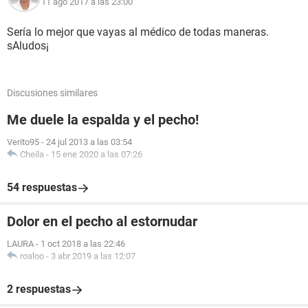
11 ago 2017 a las 23:00
Sería lo mejor que vayas al médico de todas maneras.
sAludos¡
Discusiones similares
Me duele la espalda y el pecho!
Verito95
-
24 jul 2013 a las 03:54
Cheila
-
15 ene 2020 a las 07:26
54 respuestas
Dolor en el pecho al estornudar
LAURA
-
1 oct 2018 a las 22:46
roaloo
-
3 abr 2019 a las 12:07
2 respuestas