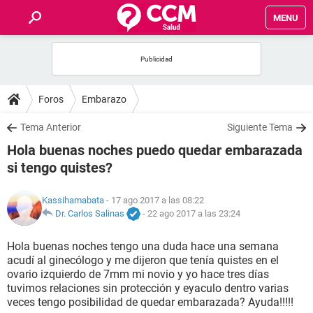
MENU
INICIO
FOROS
Foros
Embarazo
SALUD
Tema Anterior
Siguiente Tema
Hola buenas noches puedo quedar embarazada
FAMILIA
si tengo quistes?
NUTRICIÓN
Kassihamabata
- 17 ago 2017 a las 08:22
Dr. Carlos Salinas
-
22 ago 2017 a las 23:24
BIENESTAR
Hola buenas noches tengo una duda hace una semana
acudí al ginecólogo y me dijeron que tenía quistes en el
SEXUALIDAD
ovario izquierdo de 7mm mi novio y yo hace tres días
tuvimos relaciones sin protección y eyaculo dentro varias
veces tengo posibilidad de quedar embarazada? Ayuda!!!!!
GLOSARIO