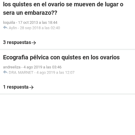
los quistes en el ovario se mueven de lugar o
sera un embarazo??
loquiila
-
17 oct 2013 a las 18:44
Aylin
-
28 sep 2018 a las 02:40
3 respuestas
Ecografia pélvica con quistes en los ovarios
andreeliza
-
4 ago 2019 a las 03:46
DRA. MARNET
-
4 ago 2019 a las 12:07
1 respuesta