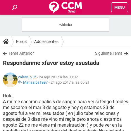
MENU
INICIO
FOROS
Foros
Adolescentes
SALUD
Tema Anterior
Siguiente Tema
Respondanme xfavor estoy asustada
FAMILIA
Valery1512
- 24 ago 2017 a las 03:02
NUTRICIÓN
Mariaalba1997
-
24 ago 2017 a las 05:21
Hola,
BIENESTAR
A mi me sacaron análisis de sangre para ver si tengo tiroides
me sacaron el mar 8 de agosto y hoy q estamos 23 de
SEXUALIDAD
agosto fui a ver mi resultados ( en julio tube relaciones y
después de 3 días me vino mi regla pero ahora q estamos
agosto 22 no me viene mi menstruación ) y pude ver en la
GLOSARIO
pantalla de la computadora del doctor q decía No gestante