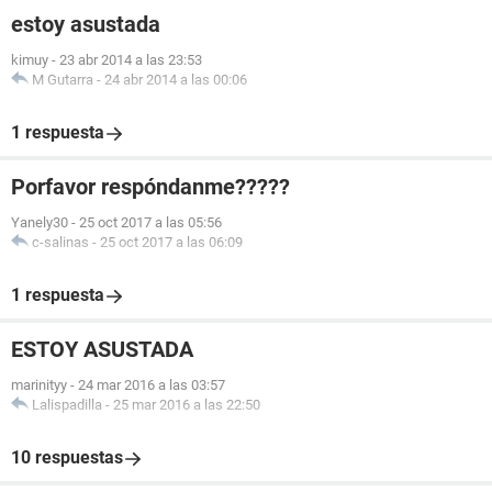
estoy asustada
kimuy
-
23 abr 2014 a las 23:53
M Gutarra
-
24 abr 2014 a las 00:06
1 respuesta
Porfavor respóndanme?????
Yanely30
-
25 oct 2017 a las 05:56
c-salinas
-
25 oct 2017 a las 06:09
1 respuesta
ESTOY ASUSTADA
marinityy
-
24 mar 2016 a las 03:57
Lalispadilla
-
25 mar 2016 a las 22:50
10 respuestas