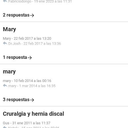
Fabriciodongo
-
19 ene 2023 a las 11:31
2 respuestas
Mary
Mary
-
22 feb 2017 a las 13:20
Dr.Josh
-
22 feb 2017 a las 13:36
1 respuesta
mary
mary
-
10 feb 2014 a las 00:16
mary
-
1 mar 2014 a las 16:35
3 respuestas
Cruralgia y hernia discal
Gus
-
31 ene 2011 a las 11:37