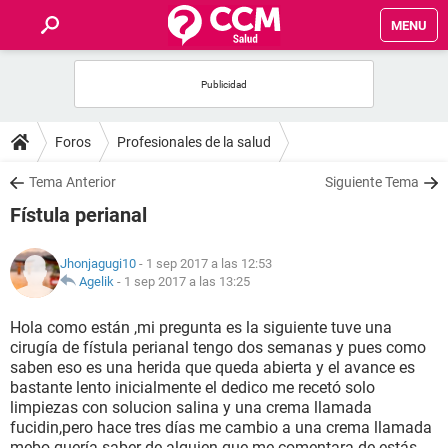
MENU
INICIO
FOROS
Foros
Profesionales de la salud
SALUD
Tema Anterior
Siguiente Tema
Fístula perianal
FAMILIA
Jhonjagugi10
- 1 sep 2017 a las 12:53
NUTRICIÓN
Agelik
-
1 sep 2017 a las 13:25
Hola como están ,mi pregunta es la siguiente tuve una
BIENESTAR
cirugía de fístula perianal tengo dos semanas y pues como
saben eso es una herida que queda abierta y el avance es
SEXUALIDAD
bastante lento inicialmente el dedico me recetó solo
limpiezas con solucion salina y una crema llamada
fucidin,pero hace tres días me cambio a una crema llamada
GLOSARIO
mebo quería saber de alguien que me comentara de estás