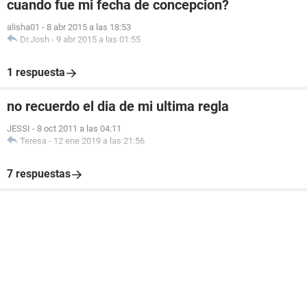
cuando fue mi fecha de concepcion?
alisha01
-
8 abr 2015 a las 18:53
Dr.Josh
-
9 abr 2015 a las 01:55
1 respuesta
no recuerdo el dia de mi ultima regla
JESSI
-
8 oct 2011 a las 04:11
Teresa
-
12 ene 2019 a las 21:56
7 respuestas