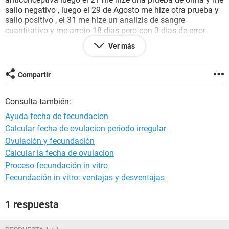
salio negativo , luego el 29 de Agosto me hize otra prueba y
salio positivo , el 31 me hize un analizis de sangre
cuantitativo y me arrojo 18 dias pero con 3 dias de error
327.7 Ul/m ahora consulte y me han dicho que tengo ya de
Ver más
3 a 4 semanas porfavor quisiera saber si hay una fecha
exacta se podra saber con ecografia o sera lo mismo? Por
favor quisiera que me ayuden quien es el padre de mi bebe
Compartir
Consulta también:
Ayuda fecha de fecundacion
Calcular fecha de ovulacion periodo irregular
Ovulación y fecundación
Calcular la fecha de ovulacion
Proceso fecundación in vitro
Fecundación in vitro: ventajas y desventajas
1 respuesta