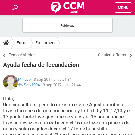
MENU
INICIO
FOROS
Foros
Embarazo
SALUD
Tema Anterior
Siguiente Tema
Ayuda fecha de fecundacion
FAMILIA
Minacp
- 3 sep 2017 a las 21:31
NUTRICIÓN
Sary1994
-
3 sep 2017 a las 21:44
Hola,
BIENESTAR
Una consulta mi periodo me vino el 5 de Agosto tambien
tuve relaciones durante mi periodo y tmb el 9 y 11 ,12,13 y el
SEXUALIDAD
13 por la tarde tuve que irme de viaje y el 15 por la noche
tuve un desliz con un ex bueno el 16 me hize una prueba de
orina y salio negativo luego el 17 tome la pastilla
GLOSARIO
anticonceptiva luego el 21 me hize una prueba de orina y me