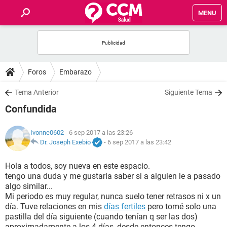
MENU
INICIO
FOROS
Foros
Embarazo
SALUD
Tema Anterior
Siguiente Tema
Confundida
FAMILIA
Ivonne0602
- 6 sep 2017 a las 23:26
NUTRICIÓN
Dr. Joseph Exebio
-
6 sep 2017 a las 23:42
Hola a todos, soy nueva en este espacio.
BIENESTAR
tengo una duda y me gustaría saber si a alguien le a pasado
algo similar...
SEXUALIDAD
Mi periodo es muy regular, nunca suelo tener retrasos ni x un
día. Tuve relaciones en mis
días fertiles
pero tomé solo una
pastilla del día siguiente (cuando tenían q ser las dos)
GLOSARIO
aproximadamente a los 4 días, desde entonces tengo