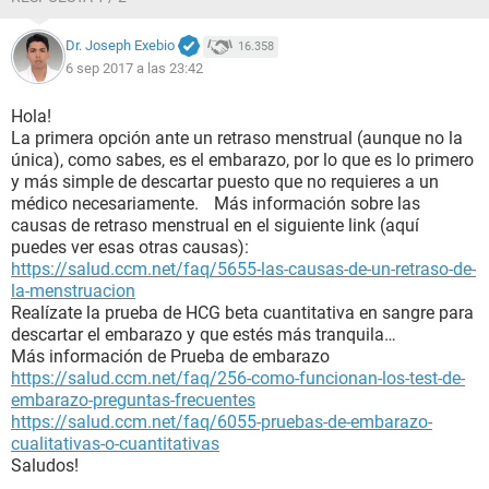
Dr. Joseph Exebio
16.358
6 sep 2017 a las 23:42
Hola!
La primera opción ante un retraso menstrual (aunque no la
única), como sabes, es el embarazo, por lo que es lo primero
y más simple de descartar puesto que no requieres a un
médico necesariamente. Más información sobre las
causas de retraso menstrual en el siguiente link (aquí
puedes ver esas otras causas):
https://salud.ccm.net/faq/5655-las-causas-de-un-retraso-de-
la-menstruacion
Realízate la prueba de HCG beta cuantitativa en sangre para
descartar el embarazo y que estés más tranquila…
Más información de Prueba de embarazo
https://salud.ccm.net/faq/256-como-funcionan-los-test-de-
embarazo-preguntas-frecuentes
https://salud.ccm.net/faq/6055-pruebas-de-embarazo-
cualitativas-o-cuantitativas
Saludos!