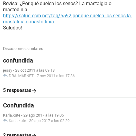
Revisa: ¿Por qué duelen los senos? La mastalgia o
mastodinia
https://salud.ccm.net/faq/5592-por-que-duelen-los-senos-la-
mastalgia-o-mastodinia
Saludos!
Discusiones similares
confundida
jessy
-
28 oct 2011 a las 09:18
DRA. MARNET
-
7 nov 2011 a las 17:36
5 respuestas
Confundida
Karla.kute
-
29 ago 2017 a las 19:05
Karla.kute
-
30 ago 2017 a las 02:29
2 respuestas