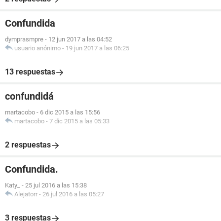
Confundida
dymprasmpre
-
12 jun 2017 a las 04:52
usuario anónimo
-
19 jun 2017 a las 06:25
13 respuestas
confundidá
martacobo
-
6 dic 2015 a las 15:56
martacobo
-
7 dic 2015 a las 05:33
2 respuestas
Confundida.
Katy_
-
25 jul 2016 a las 15:38
Alejatorr
-
26 jul 2016 a las 05:27
3 respuestas