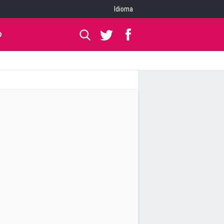
Idioma
O