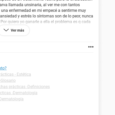
larva llamada unsinaria, al ver me con tantos
a una enfermedad en mi empecé a sentirme muy
nsiedad y estrés lo síntomas son de lo peor, nunca
Por quiero yo ganarle a ella el problema es q cada
e ser algo gravé. Y es donde pierdo por q los
Ver más
ora llevo prácticamente 2 días con un cosquilleo en
eve pero fastidioso y siento mucho miedo q sea un
 problema peor que ese a alguien a llegado a sentir
nto?
ácticas - Estética
-Glosario
chas prácticas -Definiciones
cticas -Dermatología
-Dermatología