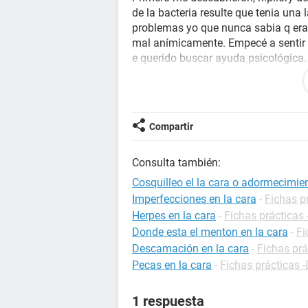
de la bacteria resulte que tenia una 
problemas yo que nunca sabia q er
mal anímicamente. Empecé a sentir a
e querido buscar ayuda psicológica. 
ves q siento un síntoma creo que deb
nervios el pánico sale a reducir. Ah
la cara como si fuera un hormigue l
problema de parálisis facial o algún
Compartir
eso?? Gracias saludos
Consulta también:
Cosquilleo el la cara o adormecimie
Imperfecciones en la cara
-
Fichas pr
Herpes en la cara
-
Fichas prácticas 
Donde esta el menton en la cara
-
Fi
Descamación en la cara
-
Fichas prá
Pecas en la cara
-
Fichas prácticas 
1 respuesta