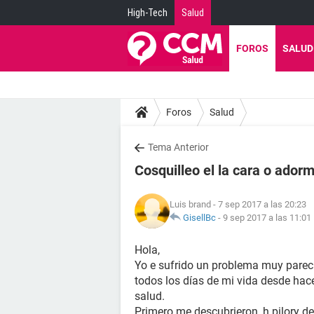
High-Tech
Salud
FOROS
SALUD
Foros
Salud
Tema Anterior
Cosquilleo el la cara o ador
Luis brand
- 7 sep 2017 a las 20:23
GisellBc
-
9 sep 2017 a las 11:01
Hola,
Yo e sufrido un problema muy pareci
todos los días de mi vida desde ha
salud.
Primero me descubrieron, h.pilory de