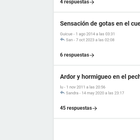
4 respuestas
Sensación de gotas en el cu
Guicue
-
1 ago 2014 a las 03:31
San
-
7 oct 2023 a las 02:08
6 respuestas
Ardor y hormigueo en el pec
lu
-
1 nov 2011 a las 20:56
Sandra
-
14 may 2020 a las 23:17
45 respuestas