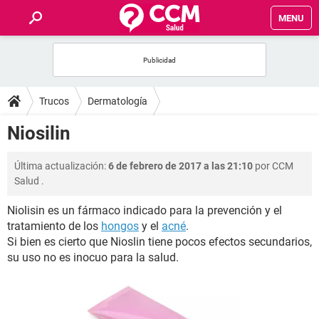
MENU
INICIO
FOROS
Trucos
Dermatología
SALUD
Niosilin
FAMILIA
Última actualización:
6 de febrero de 2017 a las 21:10
por
CCM
Salud
.
NUTRICIÓN
Niolisin es un fármaco indicado para la prevención y el
tratamiento de los
hongos
y el
acné
.
BIENESTAR
Si bien es cierto que Nioslin tiene pocos efectos secundarios,
su uso no es inocuo para la salud.
SEXUALIDAD
GLOSARIO