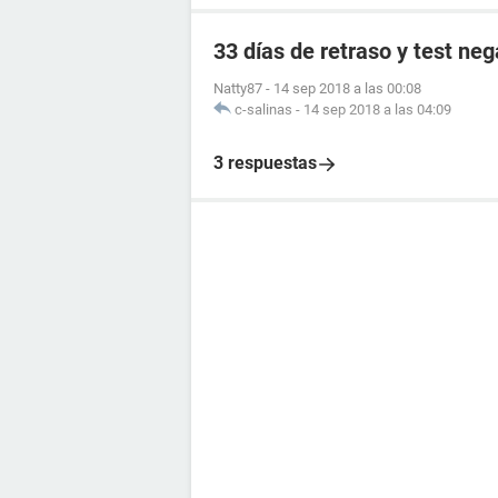
33 días de retraso y test neg
Natty87
-
14 sep 2018 a las 00:08
c-salinas
-
14 sep 2018 a las 04:09
3 respuestas