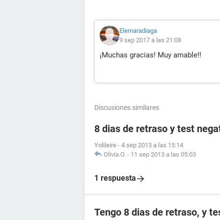
Elemaradiaga
9 sep 2017 a las 21:08
¡Muchas gracias! Muy amable!!
Discusiones similares
8 dias de retraso y test nega
Yolileire
-
4 sep 2013 a las 15:14
Olivia.O.
-
11 sep 2013 a las 05:03
1 respuesta
Tengo 8 dias de retraso, y te