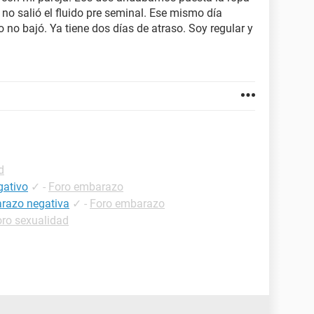
e no salió el fluido pre seminal. Ese mismo día
 no bajó. Ya tiene dos días de atraso. Soy regular y
d
gativo
✓
-
Foro embarazo
arazo negativa
✓
-
Foro embarazo
oro sexualidad