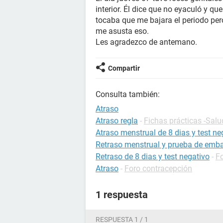
interior. Él dice que no eyaculó y qu
tocaba que me bajara el periodo pero
me asusta eso.
Les agradezco de antemano.
Compartir
Consulta también:
Atraso
Atraso regla
-
Fichas prácticas -Salu
Atraso menstrual de 8 dias y test ne
Retraso menstrual y prueba de emb
Retraso de 8 dias y test negativo
-
F
Atraso
-
Foro contracepción
1 respuesta
RESPUESTA 1 / 1