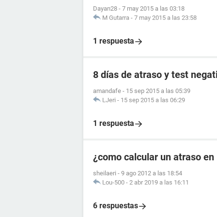
Dayan28
-
7 may 2015 a las 03:18
M Gutarra
-
7 may 2015 a las 23:58
1 respuesta
8 días de atraso y test negat
amandafe
-
15 sep 2015 a las 05:39
LJeri
-
15 sep 2015 a las 06:29
1 respuesta
¿como calcular un atraso en
sheilaeri
-
9 ago 2012 a las 18:54
Lou-500
-
2 abr 2019 a las 16:11
6 respuestas