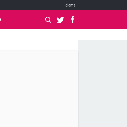
Idioma
O