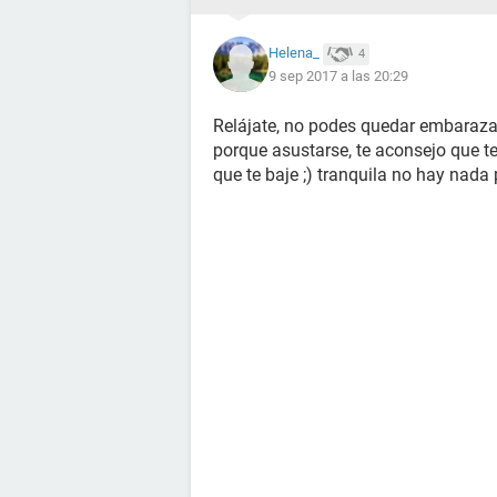
Helena_
4
9 sep 2017 a las 20:29
Relájate, no podes quedar embaraza
porque asustarse, te aconsejo que te
que te baje ;) tranquila no hay nad