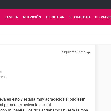
FAMILIA
NUTRICIÓN
BIENESTAR
SEXUALIDAD
GLOSARI
Siguiente Tema
58
21:08
a en esto y estaría muy agradecida si pudiesen
mi primera experiencia sexual.
es con mi pareja. Los dos andábamos puesta la ropa