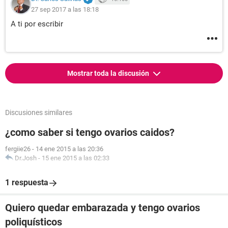
27 sep 2017 a las 18:18
A ti por escribir
Mostrar toda la discusión
Discusiones similares
¿como saber si tengo ovarios caidos?
fergiie26
-
14 ene 2015 a las 20:36
Dr.Josh
-
15 ene 2015 a las 02:33
1 respuesta
Quiero quedar embarazada y tengo ovarios
poliquísticos