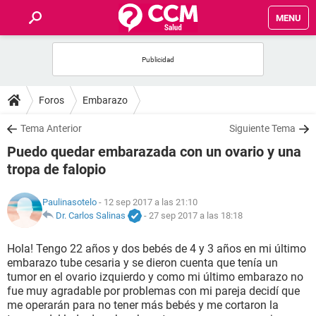
MENU
INICIO
FOROS
Foros
Embarazo
SALUD
Tema Anterior
Siguiente Tema
Puedo quedar embarazada con un ovario y una
FAMILIA
tropa de falopio
NUTRICIÓN
Paulinasotelo
- 12 sep 2017 a las 21:10
Dr. Carlos Salinas
-
27 sep 2017 a las 18:18
BIENESTAR
Hola! Tengo 22 años y dos bebés de 4 y 3 años en mi último
embarazo tube cesaria y se dieron cuenta que tenía un
SEXUALIDAD
tumor en el ovario izquierdo y como mi último embarazo no
fue muy agradable por problemas con mi pareja decidí que
me operarán para no tener más bebés y me cortaron la
GLOSARIO