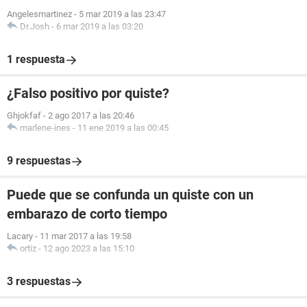
Angelesmartinez
-
5 mar 2019 a las 23:47
Dr.Josh
-
6 mar 2019 a las 03:20
1 respuesta
¿Falso positivo por quiste?
Ghjokfaf
-
2 ago 2017 a las 20:46
marlene-ines
-
11 ene 2019 a las 00:45
9 respuestas
Puede que se confunda un quiste con un
embarazo de corto tiempo
Lacary
-
11 mar 2017 a las 19:58
ortiz
-
12 ago 2023 a las 15:10
3 respuestas