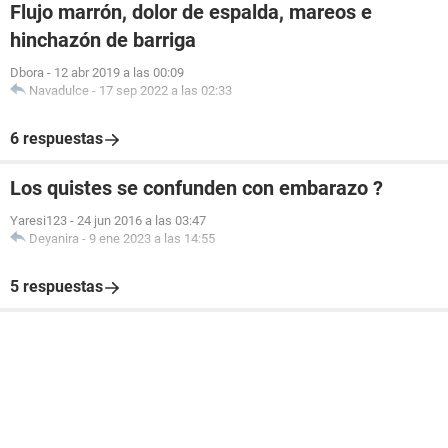
Flujo marrón, dolor de espalda, mareos e
hinchazón de barriga
Dbora
-
12 abr 2019 a las 00:09
Navadulce
-
17 sep 2022 a las 02:33
6 respuestas
Los quistes se confunden con embarazo ?
Yaresi123
-
24 jun 2016 a las 03:47
Deyanira
-
9 ene 2023 a las 14:55
5 respuestas