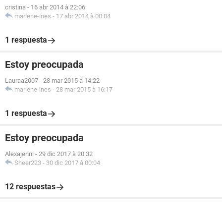
cristina
-
16 abr 2014 à 22:06
marlene-ines
-
17 abr 2014 à 00:04
1 respuesta
Estoy preocupada
Lauraa2007
-
28 mar 2015 à 14:22
marlene-ines
-
28 mar 2015 à 16:17
1 respuesta
Estoy preocupada
Alexajenni
-
29 dic 2017 à 20:32
Sheer223
-
30 dic 2017 à 00:04
12 respuestas