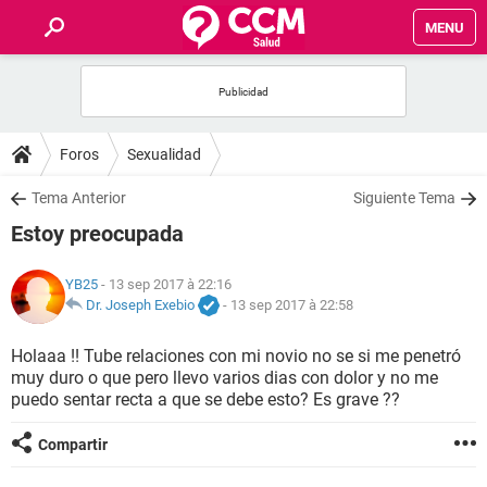
MENU
INICIO
FORUMS
Foros
Sexualidad
SALUD
Tema Anterior
Siguiente Tema
Estoy preocupada
FAMILIA
YB25
- 13 sep 2017 à 22:16
NUTRICIÓN
Dr. Joseph Exebio
-
13 sep 2017 à 22:58
Holaaa !! Tube relaciones con mi novio no se si me penetró
BIENESTAR
muy duro o que pero llevo varios dias con dolor y no me
puedo sentar recta a que se debe esto? Es grave ??
SEXUALIDAD
Compartir
GLOSARIO