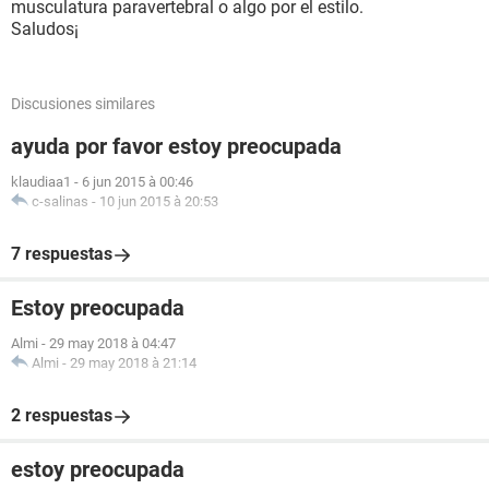
musculatura paravertebral o algo por el estilo.
Saludos¡
Discusiones similares
ayuda por favor estoy preocupada
klaudiaa1
-
6 jun 2015 à 00:46
c-salinas
-
10 jun 2015 à 20:53
7 respuestas
Estoy preocupada
Almi
-
29 may 2018 à 04:47
Almi
-
29 may 2018 à 21:14
2 respuestas
estoy preocupada