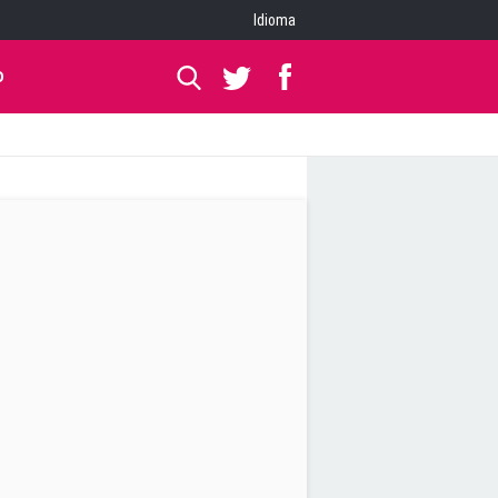
Idioma
O