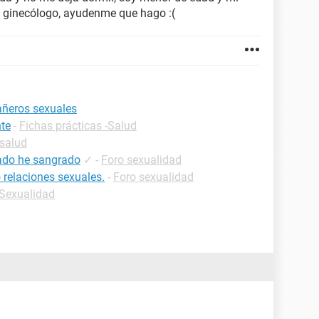
 ginecólogo, ayudenme que hago :(
añeros sexuales
te
-
Fichas prácticas -Salud
 salud
ado he sangrado
✓
-
Foro sexualidad
 relaciones sexuales.
-
Foro sexualidad
-Sexualidad