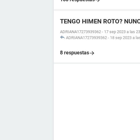
TENGO HIMEN ROTO? NUNC
ADRIANA17273939362
-
17 sep 2023 a las 2
ADRIANA17273939362
-
18 sep 2023 a la
8 respuestas