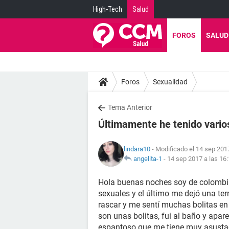
High-Tech
Salud
FOROS
SALUD
Foros
Sexualidad
Tema Anterior
Últimamente he tenido vari
lindara10
- Modificado el 14 sep 2017
angelita-1
-
14 sep 2017 a las 16
Hola buenas noches soy de colombi
sexuales y el último me dejó una ter
rascar y me sentí muchas bolitas en 
son unas bolitas, fui al baño y apar
espantoso que me tiene muy asustad