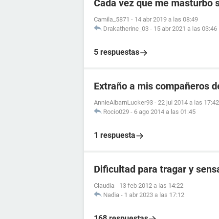
Cada vez que me masturbo s
Camila_5871
-
14 abr 2019 a las 08:49
Drakatherine_03
-
15 abr 2021 a las 03:46
5 respuestas
Extraño a mis compañeros de 
AnnieAlbarnLucker93
-
22 jul 2014 a las 17:42
Rocio029
-
6 ago 2014 a las 01:45
1 respuesta
Dificultad para tragar y sen
Claudia
-
13 feb 2012 a las 14:22
Nadia
-
1 abr 2023 a las 17:12
168 respuestas