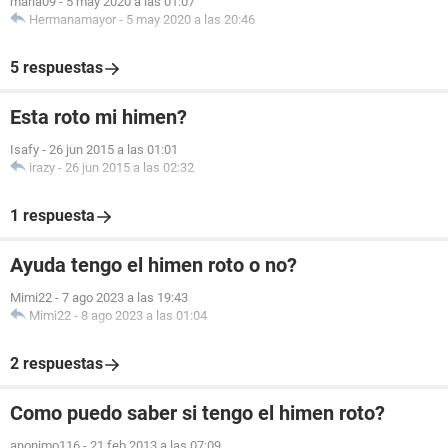
maria09
-
5 may 2020 a las 01:07
Hermanamayor
-
5 may 2020 a las 20:46
5 respuestas
Esta roto mi himen?
Isafy
-
26 jun 2015 a las 01:01
irazy
-
26 jun 2015 a las 02:32
1 respuesta
Ayuda tengo el himen roto o no?
Mimi22
-
7 ago 2023 a las 19:43
Mimi22
-
8 ago 2023 a las 01:04
2 respuestas
Como puedo saber si tengo el himen roto?
anonimo116
-
21 feb 2013 a las 07:09