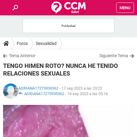
MENU
INICIO
FOROS
Foros
Sexualidad
SALUD
Tema Anterior
Siguiente Tema
TENGO HIMEN ROTO? NUNCA HE TENIDO
FAMILIA
RELACIONES SEXUALES
NUTRICIÓN
ADRIANA17273939362
- 17 sep 2023 a las 23:22
ADRIANA17273939362
-
18 sep 2023 a las 05:16
BIENESTAR
SEXUALIDAD
GLOSARIO