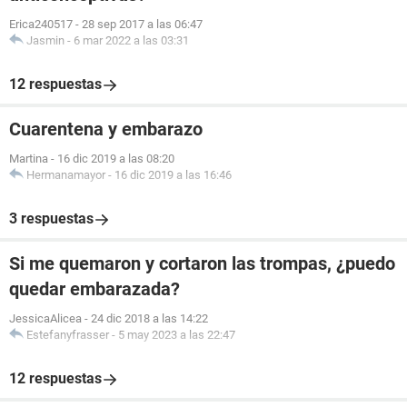
Erica240517
-
28 sep 2017 a las 06:47
Jasmin
-
6 mar 2022 a las 03:31
12 respuestas
Cuarentena y embarazo
Martina
-
16 dic 2019 a las 08:20
Hermanamayor
-
16 dic 2019 a las 16:46
3 respuestas
Si me quemaron y cortaron las trompas, ¿puedo
quedar embarazada?
JessicaAlicea
-
24 dic 2018 a las 14:22
Estefanyfrasser
-
5 may 2023 a las 22:47
12 respuestas