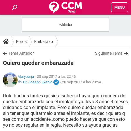
MENU
INICIO
FOROS
Foros
Embarazo
SALUD
Tema Anterior
Siguiente Tema
Quiero quedar embarazada
FAMILIA
Maryborja
- 20 sep 2017 a las 22:46
NUTRICIÓN
Dr. Joseph Exebio
-
20 sep 2017 a las 23:54
Hola buenas tardes quisiera saber si hay alguna manera de
BIENESTAR
quedar embarazada con el implante ya llevo 3 años 3 meses
cuidando con el implante. Pero quiero quedar embarazada
SEXUALIDAD
sin tener que quitarmelo antes el implante, es decir quiero q
sea como un accidente..como puedo hacer ya que con esto
yo no soy regular en la regla. Necesito su ayuda gracias
GLOSARIO