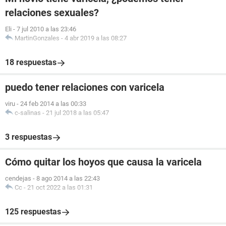
relaciones sexuales?
Eli
-
7 jul 2010 a las 23:46
MartinGonzales
-
4 abr 2019 a las 08:27
18 respuestas
puedo tener relaciones con varicela
viru
-
24 feb 2014 a las 00:33
c-salinas
-
21 jul 2018 a las 05:47
3 respuestas
Cómo quitar los hoyos que causa la varicela
cendejas
-
8 ago 2014 a las 22:43
Cc
-
21 oct 2022 a las 01:31
125 respuestas