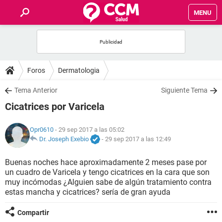
MENU
INICIO
FOROS
Foros
Dermatologia
SALUD
Tema Anterior
Siguiente Tema
Cicatrices por Varicela
FAMILIA
Opr0610
- 29 sep 2017 a las 05:02
NUTRICIÓN
Dr. Joseph Exebio
-
29 sep 2017 a las 12:49
Buenas noches hace aproximadamente 2 meses pase por
BIENESTAR
un cuadro de Varicela y tengo cicatrices en la cara que son
muy incómodas ¿Alguien sabe de algún tratamiento contra
SEXUALIDAD
estas mancha y cicatrices? sería de gran ayuda
Compartir
GLOSARIO