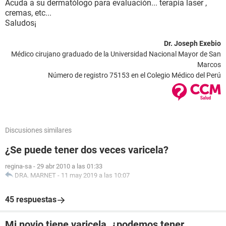
Acuda a su dermatólogo para evaluación... terapia laser ,
cremas, etc...
Saludos¡
Dr. Joseph Exebio
Médico cirujano graduado de la Universidad Nacional Mayor de San
Marcos
Número de registro 75153 en el Colegio Médico del Perú
Discusiones similares
¿Se puede tener dos veces varicela?
regina-sa
-
29 abr 2010 a las 01:33
DRA. MARNET
-
11 may 2019 a las 10:07
45 respuestas
Mi novio tiene varicela, ¿podemos tener