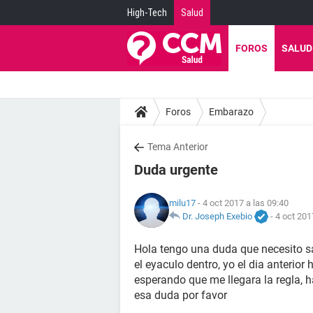
High-Tech
Salud
FOROS
SALUD
Foros
Embarazo
Tema Anterior
Duda urgente
milu17
- 4 oct 2017 a las 09:40
Dr. Joseph Exebio
-
4 oct 201
Hola tengo una duda que necesito s
el eyaculo dentro, yo el dia anterior
esperando que me llegara la regla,
esa duda por favor