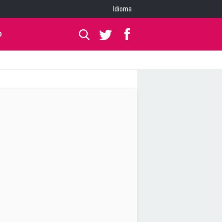
Idioma
O