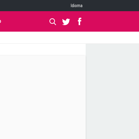
Idioma
O