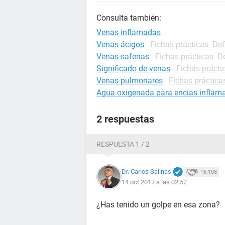
Consulta también:
Venas inflamadas
Venas ácigos
-
Fichas prácticas -Def
Venas safenas
-
Fichas prácticas -D
Significado de venas
-
Fichas prácti
Venas pulmonares
-
Fichas práctica
Agua oxigenada para encias inflam
2 respuestas
RESPUESTA 1 / 2
Dr. Carlos Salinas
16.108
14 oct 2017 a las 02:52
¿Has tenido un golpe en esa zona?