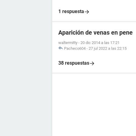
1 respuesta
Aparición de venas en pene
waltermitty
-
20 dic 2014 a las 17:21
Pacheco604
-
27 jul 2022 a las 22:15
38 respuestas