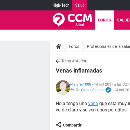
High-Tech
Salud
FOROS
SALUD
Foros
Profesionales de la salu
Tema Anterior
Venas inflamadas
Maryfer1088
- 14 oct 2017 a las 02:
Dr. Carlos Salinas
-
14 oct 20
Hola tengo una
vena
que esta muy i
verde claro y se ven unos porotitos
Compartir