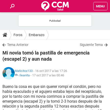
MENU
INICIO
FOROS
Foros
Embarazo
SALUD
Tema Anterior
Siguiente Tema
Mi novia tomó la pastilla de emergencia
FAMILIA
(escapel 2) y aun nada
NUTRICIÓN
Maticitox133
- 16 oct 2017 a las 17:26
Ileanita
-
17 oct 2017 a las 00:46
BIENESTAR
Bueno la cosa es que sin querer rompí el condón, pero no
había eyaculado y el agujero estaba lejos del receptáculo,
SEXUALIDAD
por lo tanto con mi novia corrimos a comprar la pastilla de
emergencia (escapel 2) y la tomó 2-3 horas después de la
relación y la segunda pastilla 12 horas exactas después
GLOSARIO