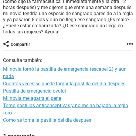
(como dijo la farmacéutica 1 inmediatamente y la otra 12
horas después) y me dijeron que entre una semana después
mi novia tendría una especie de sangrado parecido a la regla
y ya pasaron 8 días y aún no llega ese sangrado ¿Es malo?
¿Puede estar embarazada? ¿O ese sangrado no llega en
todas las mujeres? Ayuda!
Compartir
Consulta también:
Mi novia tomó la pastilla de emergencia (escapel 2) y aun
nada
Cuantas veces se puede tomar la pastilla del dia despues
Pastilla de emergencia ovulol
Mi novia me agarra el pene
Tomo pastillas anticonceptivas y no me ha bajado la regla
foro
✓
Como se toma la pastilla del dia despues