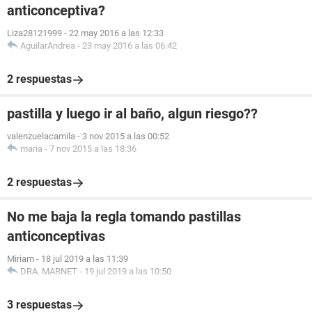
anticonceptiva?
Liza28121999
-
22 may 2016 a las 12:33
AguilarAndrea
-
23 may 2016 a las 06:42
2 respuestas
pastilla y luego ir al baño, algun riesgo??
valenzuelacamila
-
3 nov 2015 a las 00:52
maria
-
7 nov 2015 a las 18:36
2 respuestas
No me baja la regla tomando pastillas
anticonceptivas
Miriam
-
18 jul 2019 a las 11:39
DRA. MARNET
-
19 jul 2019 a las 10:50
3 respuestas