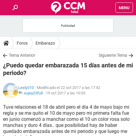
MENU
INICIO
FOROS
Foros
Embarazo
SALUD
Tema Anterior
Siguiente Tema
¿Puedo quedar embarazada 15 días antes de mi
FAMILIA
periodo?
NUTRICIÓN
Lesly310
- Modificado el 22 oct 2017 a las 17:42
sujey23full
-
19 oct 2017 a las 10:05
BIENESTAR
Tuve relaciones el 18 de abril pero el día 4 de mayo bajo mi
regla y se me quito el 10 de mayo pero mi primera falta fue
SEXUALIDAD
en junio comenzó a manchar como el 10 un color rosa solo
manchas y duro 4 días.. que posibilidad hay de haber
quedado embarazada antes de mi periodo y que luego me
GLOSARIO