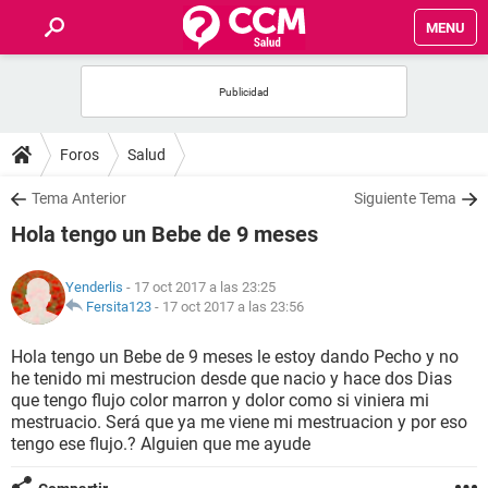
MENU
INICIO
FOROS
Foros
Salud
SALUD
Tema Anterior
Siguiente Tema
Hola tengo un Bebe de 9 meses
FAMILIA
Yenderlis
- 17 oct 2017 a las 23:25
NUTRICIÓN
Fersita123
-
17 oct 2017 a las 23:56
Hola tengo un Bebe de 9 meses le estoy dando Pecho y no
BIENESTAR
he tenido mi mestrucion desde que nacio y hace dos Dias
que tengo flujo color marron y dolor como si viniera mi
SEXUALIDAD
mestruacio. Será que ya me viene mi mestruacion y por eso
tengo ese flujo.? Alguien que me ayude
GLOSARIO