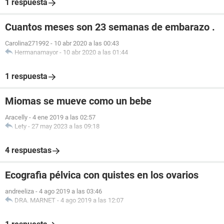
1 respuesta
Cuantos meses son 23 semanas de embarazo .
Carolina271992
-
10 abr 2020 a las 00:43
Hermanamayor
-
10 abr 2020 a las 01:44
1 respuesta
Miomas se mueve como un bebe
Aracelly
-
4 ene 2019 a las 02:57
Lety
-
27 may 2023 a las 09:18
4 respuestas
Ecografia pélvica con quistes en los ovarios
andreeliza
-
4 ago 2019 a las 03:46
DRA. MARNET
-
4 ago 2019 a las 12:07