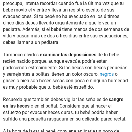
preocupa, intenta recordar cuándo fue la última vez que tu
bebé movió el vientre y lleva un registro escrito de sus
evacuaciones. Si tu bebé no ha evacuado en los últimos
cinco días debes llevarlo urgentemente a que le vea un
pediatra. Además, si el bebé tiene menos de dos semanas de
vida y pasan más de dos o tres días entre sus evacuaciones,
debes llamar a un pediatra.
Tampoco olvides
examinar las deposiciones
de tu bebé
recién nacido porque, aunque evacúe, podría estar
padeciendo estreñimiento. Si las heces son heces pequeñas
y semejantes a bolitas, tienen un color oscuro,
negros
o
grises o bien son heces secas con poca o ninguna humedad
es muy probable que tu bebé esté estreñido.
Recuerda que también debes vigilar las señales de
sangre
en las heces
o en el pañal. Considera que al hacer el
esfuerzo por evacuar heces duras, tu bebé podría haber
sufrido una pequeña rasgadura en su delicada pared rectal.
A la hora de lavar al bebé, conviene aplicarle un poco de