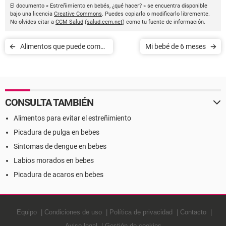
El documento « Estreñimiento en bebés, ¿qué hacer? » se encuentra disponible
bajo una licencia
Creative Commons
. Puedes copiarlo o modificarlo libremente.
No olvides citar a
CCM Salud
(
salud.ccm.net
) como tu fuente de información.
Alimentos que puede comer
Mi bebé de 6 meses
un bebé de 7 meses
CONSULTA TAMBIÉN
Alimentos para evitar el estreñimiento
Picadura de pulga en bebes
Sintomas de dengue en bebes
Labios morados en bebes
Picadura de acaros en bebes
Equipo
Condiciones de uso
Política de privacidad
Contacto
Aviso legal
Gestión de cookies