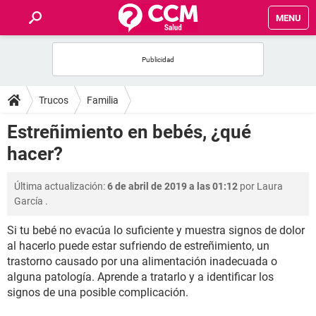
MENU
INICIO
FOROS
Trucos
Familia
SALUD
Estreñimiento en bebés, ¿qué
hacer?
FAMILIA
Última actualización:
6 de abril de 2019 a las 01:12
por
Laura
NUTRICIÓN
García
.
Si tu bebé no evacúa lo suficiente y muestra signos de dolor
BIENESTAR
al hacerlo puede estar sufriendo de estreñimiento, un
trastorno causado por una alimentación inadecuada o
SEXUALIDAD
alguna patología. Aprende a tratarlo y a identificar los
signos de una posible complicación.
GLOSARIO