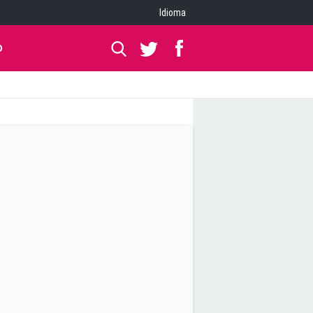
Idioma
O