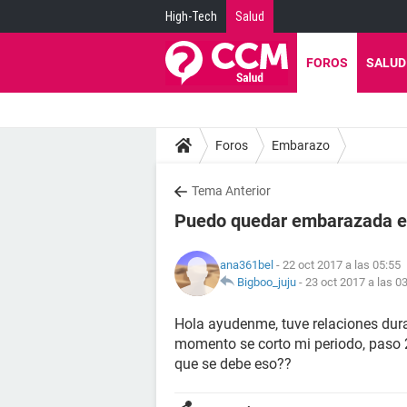
High-Tech
Salud
FOROS
SALUD
Foros
Embarazo
Tema Anterior
Puedo quedar embarazada e
ana361bel
- 22 oct 2017 a las 05:55
Bigboo_juju
-
23 oct 2017 a las 0
Hola ayudenme, tuve relaciones dura
momento se corto mi periodo, paso 2
que se debe eso??