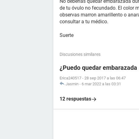
No deberias quedar embarazada dura
de tu óvulo no fecundado. El color m
observas marron amarillento o anar
consultar a tu médico.
Suerte
Discusiones similares
¿Puedo quedar embarazada si
Erica240517
-
28 sep 2017 a las 06:47
Jasmin
-
6 mar 2022 a las 03:31
12 respuestas