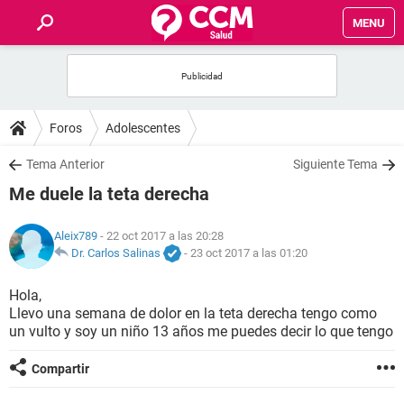
MENU
INICIO
FOROS
Foros
Adolescentes
SALUD
Tema Anterior
Siguiente Tema
Me duele la teta derecha
FAMILIA
Aleix789
- 22 oct 2017 a las 20:28
NUTRICIÓN
Dr. Carlos Salinas
-
23 oct 2017 a las 01:20
Hola,
BIENESTAR
Llevo una semana de dolor en la teta derecha tengo como
un vulto y soy un niño 13 años me puedes decir lo que tengo
SEXUALIDAD
Compartir
GLOSARIO