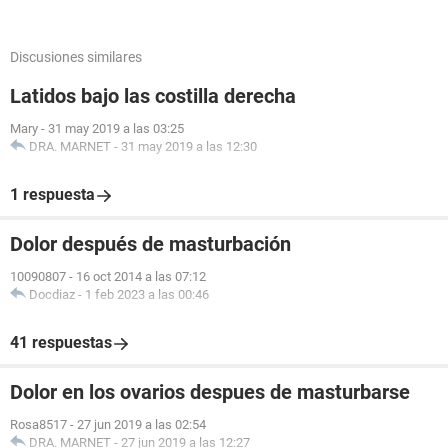
Discusiones similares
Latidos bajo las costilla derecha
Mary
-
31 may 2019 a las 03:25
DRA. MARNET
-
31 may 2019 a las 12:30
1 respuesta
Dolor después de masturbación
10090807
-
16 oct 2014 a las 07:12
Docdiaz
-
1 feb 2023 a las 00:46
41 respuestas
Dolor en los ovarios despues de masturbarse
Rosa8517
-
27 jun 2019 a las 02:54
DRA. MARNET
-
27 jun 2019 a las 12:27