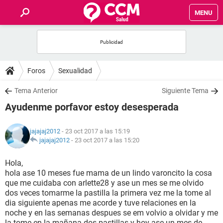
MENU
INICIO
FOROS
Foros
Sexualidad
SALUD
Tema Anterior
Siguiente Tema
Ayudenme porfavor estoy desesperada
FAMILIA
jajajaj2012
- 23 oct 2017 a las 15:19
NUTRICIÓN
jajajaj2012
-
23 oct 2017 a las 15:20
Hola,
BIENESTAR
hola ase 10 meses fue mama de un lindo varoncito la cosa
que me cuidaba con arlette28 y ase un mes se me olvido
SEXUALIDAD
dos veces tomarme la pastilla la primera vez me la tome al
dia siguiente apenas me acorde y tuve relaciones en la
noche y en las semanas despues se em volvio a olvidar y me
GLOSARIO
la tome en la mañana dos pastillas y hoy ase un mes de