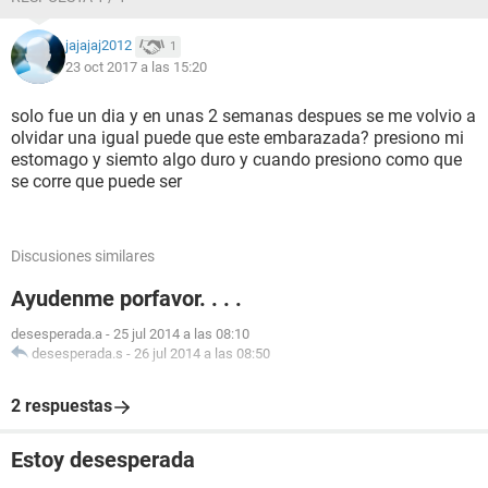
jajajaj2012
1
23 oct 2017 a las 15:20
solo fue un dia y en unas 2 semanas despues se me volvio a
olvidar una igual puede que este embarazada? presiono mi
estomago y siemto algo duro y cuando presiono como que
se corre que puede ser
Discusiones similares
Ayudenme porfavor. . . .
desesperada.a
-
25 jul 2014 a las 08:10
desesperada.s
-
26 jul 2014 a las 08:50
2 respuestas
Estoy desesperada