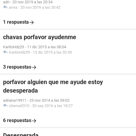
adri
-
20 nov 2019 a las 20:34
anna
-
20 nov 2019 a las 20:42
1 respuesta
chavas porfavor ayudenme
KaritoHdz29
-
11 dic 2015 a las 08:04
KaritoHdz29
-
13 dic 2015 a las 02:45
3 respuestas
porfavor alguien que me ayude estoy
desesperada
adriana19911
-
25 nov 2014 a las 09:02
stierna0310
-
30 sep 2016 a las 18:27
6 respuestas
Desesperada