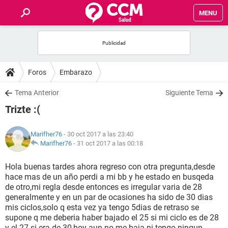
MENU
INICIO
FOROS
Foros
Embarazo
SALUD
Tema Anterior
Siguiente Tema
Trizte :(
FAMILIA
Marifher76
- 30 oct 2017 a las 23:40
NUTRICIÓN
Marifher76
-
31 oct 2017 a las 00:18
Hola buenas tardes ahora regreso con otra pregunta,desde
BIENESTAR
hace mas de un año perdi a mi bb y he estado en busqeda
de otro,mi regla desde entonces es irregular varia de 28
SEXUALIDAD
generalmente y en un par de ocasiones ha sido de 30 dias
mis ciclos,solo q esta vez ya tengo 5dias de retraso se
supone q me deberia haber bajado el 25 si mi ciclo es de 28
GLOSARIO
y el 27 si era de 30,hoy aun no me baja ni tengo ningun