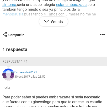
sintoma
,seria una super alegria
estar embarazada
,pero
también tengo miedo q sea ya principios de la
menopausia
,pues tengo 41 años con 8 meses,no me he
realizado esta vez ningun test ni prueba de
sangre
,otros
Ver más
meses lo hice sin éxito, ni he acudido al dr,porfavor con
sinceridad espero me den su opinión y les agradezco
:(
Compartir
1 respuesta
RESPUESTA 1 / 1
Esmeralda20177
30 oct 2017 a las 23:52
hola
Para poder saber si puedes embarazarte si seria necesario
que fueras con tu ginecóloga para que te ordene un estudio
hormonal y en base a ello puedan valorarte y tratarte para