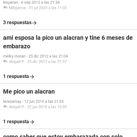
lesperan
-
6 sep 2012 a las 21:34
Miligarcia
-
31 jul 2023 a las 11:02
3 respuestas
ami esposa la pico un alacran y tine 6 meses de
embarazo
melky moran
-
25 dic 2012 a las 21:04
Abigail P.
-
25 dic 2012 a las 21:37
1 respuesta
Me pico un alacran
terezamay
-
12 jun 2015 a las 21:25
Abigail P.
-
22 jun 2015 a las 15:35
1 respuesta
como saber que estoy embarazada con solo