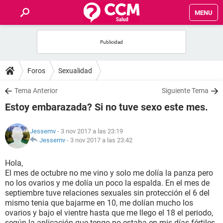
MENU
INICIO
FOROS
Foros
Sexualidad
SALUD
Tema Anterior
Siguiente Tema
Estoy embarazada? Si no tuve sexo este mes.
FAMILIA
Jessemv
- 3 nov 2017 a las 23:19
NUTRICIÓN
Jessemv
-
3 nov 2017 a las 23:42
Hola,
BIENESTAR
El mes de octubre no me vino y solo me dolía la panza pero
no los ovarios y me dolía un poco la espalda. En el mes de
SEXUALIDAD
septiembre tuve relaciones sexuales sin protección el 6 del
mismo tenia que bajarme en 10, me dolían mucho los
ovarios y bajo el vientre hasta que me llego el 18 el periodo,
GLOSARIO
según la aplicación que tengo no estaba en mis días fértiles,