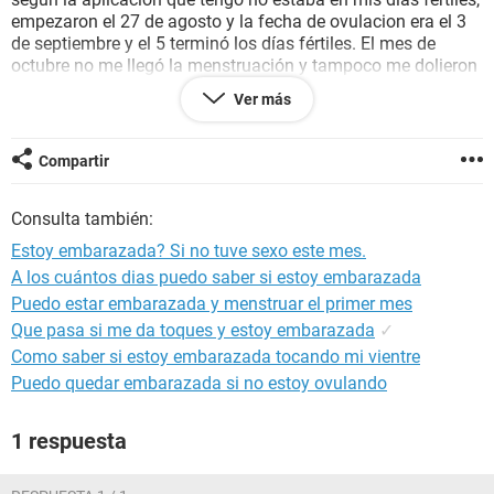
empezaron el 27 de agosto y la fecha de ovulacion era el 3
de septiembre y el 5 terminó los días fértiles. El mes de
octubre no me llegó la menstruación y tampoco me dolieron
los ovarios aun no me viene y estoy esperando estoy algo
Ver más
cansada estos días casi siempre bostezo y por ahora solo
tuve una mancha de sangre pero no me llego más, solo un
poco de flujo blanco. Estoy preocupada y asustada estaré
Compartir
embarazada?
Consulta también:
Estoy embarazada? Si no tuve sexo este mes.
A los cuántos dias puedo saber si estoy embarazada
Puedo estar embarazada y menstruar el primer mes
Que pasa si me da toques y estoy embarazada
✓
Como saber si estoy embarazada tocando mi vientre
Puedo quedar embarazada si no estoy ovulando
1 respuesta