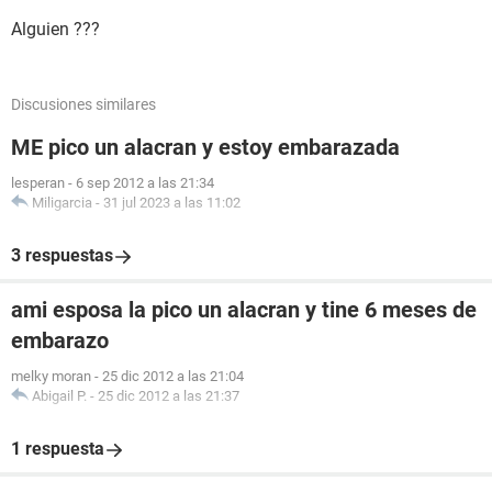
Alguien ???
Discusiones similares
ME pico un alacran y estoy embarazada
lesperan
-
6 sep 2012 a las 21:34
Miligarcia
-
31 jul 2023 a las 11:02
3 respuestas
ami esposa la pico un alacran y tine 6 meses de
embarazo
melky moran
-
25 dic 2012 a las 21:04
Abigail P.
-
25 dic 2012 a las 21:37
1 respuesta