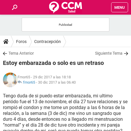
MENU
INICIO
FOROS
Foros
Contracepción
SALUD
Tema Anterior
Siguiente Tema
Estoy embarazada o solo es un retraso
FAMILIA
Fmor65
- 29 dic 2017 a las 18:18
NUTRICIÓN
fmor65
-
30 dic 2017 a las 06:40
Tengo duda de si puedo estar embarazada, mi ultimo
BIENESTAR
periódo fue el 13 de noviembre, el día 27 tuve relaciones y se
rompió el condon y me tome un postday a las 6 horas de la
SEXUALIDAD
relación, a la semana (3 de dic) me vino un sangrado que
duro 4 días, desde entonces no a llegado mi menstruacion
“normal” y el día 28 de dic tuve otro incidente y mi pareja
GLOSARIO
eyaculo dentro de mi, será que pueda tomar otra postday?