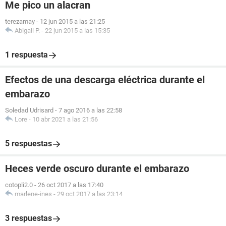
Me pico un alacran
terezamay
-
12 jun 2015 a las 21:25
Abigail P.
-
22 jun 2015 a las 15:35
1 respuesta
Efectos de una descarga eléctrica durante el
embarazo
Soledad Udrisard
-
7 ago 2016 a las 22:58
Lore
-
10 abr 2021 a las 21:56
5 respuestas
Heces verde oscuro durante el embarazo
cotopli2.0
-
26 oct 2017 a las 17:40
marlene-ines
-
29 oct 2017 a las 23:14
3 respuestas