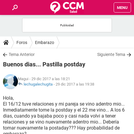
MENU
INICIO
FOROS
Foros
Embarazo
SALUD
Tema Anterior
Siguiente Tema
Buenos dias... Pastilla postday
FAMILIA
Magui
- 29 dic 2017 a las 18:21
NUTRICIÓN
lechugalechugita
-
29 dic 2017 a las 19:38
Hola,
BIENESTAR
El 16/12 tuve relaciones y mi pareja se vino adentro mio...
Inmediatamente tome la postday y el 22 me vino... A los 6
SEXUALIDAD
dias, cuando ya bajaba poco y casi nada volvi a tener
relaciones y se vino nuevamente adentro mio... Debería
tomar nuevamente la postaday??? Hay probabilidad de
GLOSARIO
embarazo?