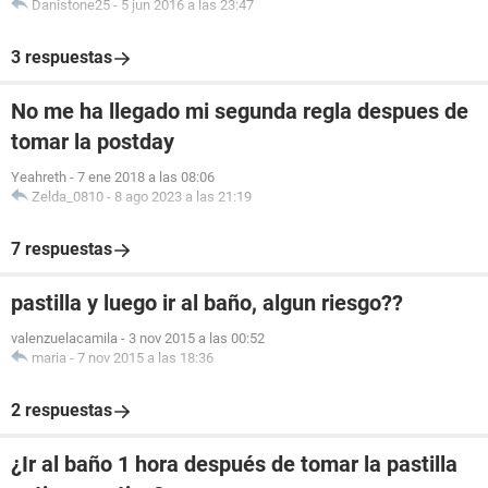
Danistone25
-
5 jun 2016 a las 23:47
3 respuestas
No me ha llegado mi segunda regla despues de
tomar la postday
Yeahreth
-
7 ene 2018 a las 08:06
Zelda_0810
-
8 ago 2023 a las 21:19
7 respuestas
pastilla y luego ir al baño, algun riesgo??
valenzuelacamila
-
3 nov 2015 a las 00:52
maria
-
7 nov 2015 a las 18:36
2 respuestas
¿Ir al baño 1 hora después de tomar la pastilla