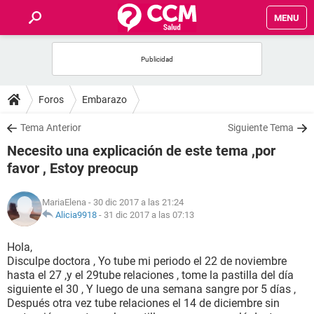
MENU
INICIO
FOROS
Foros
Embarazo
SALUD
Tema Anterior
Siguiente Tema
Necesito una explicación de este tema ,por
FAMILIA
favor , Estoy preocup
NUTRICIÓN
MariaElena
- 30 dic 2017 a las 21:24
Alicia9918
-
31 dic 2017 a las 07:13
BIENESTAR
Hola,
Disculpe doctora , Yo tube mi periodo el 22 de noviembre
SEXUALIDAD
hasta el 27 ,y el 29tube relaciones , tome la pastilla del día
siguiente el 30 , Y luego de una semana sangre por 5 días ,
Después otra vez tube relaciones el 14 de diciembre sin
GLOSARIO