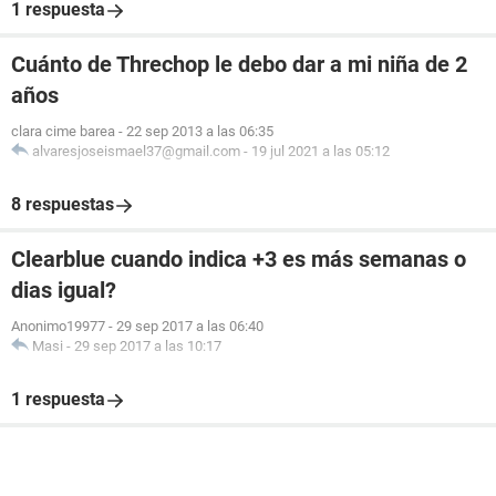
1 respuesta
Cuánto de Threchop le debo dar a mi niña de 2
años
clara cime barea
-
22 sep 2013 a las 06:35
alvaresjoseismael37@gmail.com
-
19 jul 2021 a las 05:12
8 respuestas
Clearblue cuando indica +3 es más semanas o
dias igual?
Anonimo19977
-
29 sep 2017 a las 06:40
Masi
-
29 sep 2017 a las 10:17
1 respuesta