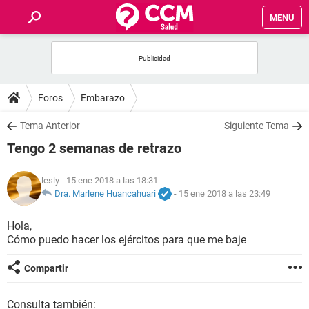
MENU
INICIO
FOROS
Foros
Embarazo
SALUD
Tema Anterior
Siguiente Tema
Tengo 2 semanas de retrazo
FAMILIA
lesly
- 15 ene 2018 a las 18:31
NUTRICIÓN
Dra. Marlene Huancahuari
-
15 ene 2018 a las 23:49
Hola,
BIENESTAR
Cómo puedo hacer los ejércitos para que me baje
SEXUALIDAD
Compartir
GLOSARIO
Consulta también: