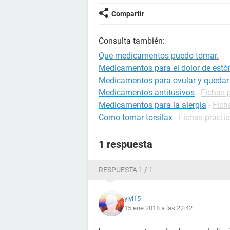
Compartir
Consulta también:
Que medicamentos puedo tomar.
Medicamentos para el dolor de est
Medicamentos para ovular y queda
Medicamentos antitusivos
-
Fichas p
Medicamentos para la alergia
-
Fich
Como tomar torsilax
-
Fichas prácti
1 respuesta
RESPUESTA 1 / 1
yiyi15
15 ene 2018 a las 22:42