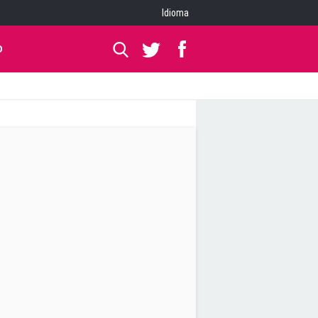
Idioma
O