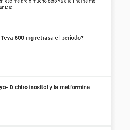
n eso me ardió mucho pero ya a la final se me
téntalo
 Teva 600 mg retrasa el periodo?
o- D chiro inositol y la metformina