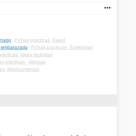
ómago
-
Fichas prácticas -Salud
r embarazada
-
Fichas prácticas - Esterilidad
rácticas -Ideas recibidas
as prácticas - Alergias
cas -Medicamentos