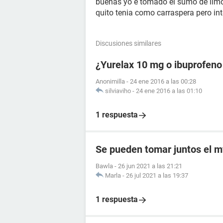
buenas yo e tomado el sumo de limó
quito tenia como carraspera pero in
Discusiones similares
¿Yurelax 10 mg o ibuprofeno
Anonimilla
-
24 ene 2016 a las 00:28
silviaviho
-
24 ene 2016 a las 01:10
1 respuesta
Se pueden tomar juntos el my
Bawla
-
26 jun 2021 a las 21:21
Marla
-
26 jul 2021 a las 19:37
1 respuesta