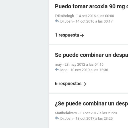
Puedo tomar arcoxia 90 mg c
ErikaBalogh
-
14 oct 2016 a las 00:00
Dr.Josh
-
14 oct 2016 a las 00:17
1 respuesta
Se puede combinar un despa
may
-
28 may 2012 a las 04:16
Moa
-
10 nov 2019 a las 12:36
6 respuestas
¿Se puede combinar un desp
MaribelAlvaro
-
13 oct 2017 a las 21:20
Dr.Josh
-
13 oct 2017 a las 23:25