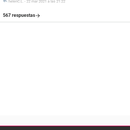
helenC.L.
-
22 mar 2021 a las 21:22
567 respuestas