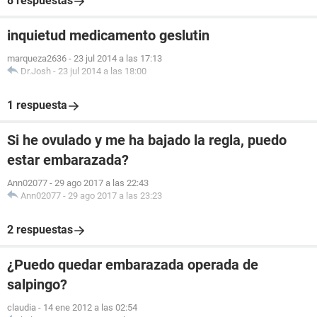
8 respuestas
inquietud medicamento geslutin
marqueza2636
-
23 jul 2014 a las 17:13
Dr.Josh
-
23 jul 2014 a las 18:00
1 respuesta
Si he ovulado y me ha bajado la regla, puedo
estar embarazada?
Ann02077
-
29 ago 2017 a las 22:43
Ann02077
-
29 ago 2017 a las 23:23
2 respuestas
¿Puedo quedar embarazada operada de
salpingo?
claudia
-
14 ene 2012 a las 02:54