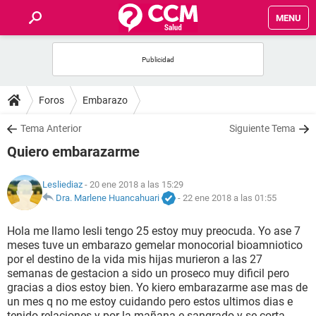
MENU
INICIO
FOROS
Foros
Embarazo
SALUD
Tema Anterior
Siguiente Tema
Quiero embarazarme
FAMILIA
Lesliediaz
- 20 ene 2018 a las 15:29
NUTRICIÓN
Dra. Marlene Huancahuari
-
22 ene 2018 a las 01:55
Hola me llamo lesli tengo 25 estoy muy preocuda. Yo ase 7
BIENESTAR
meses tuve un embarazo gemelar monocorial bioamniotico
por el destino de la vida mis hijas murieron a las 27
SEXUALIDAD
semanas de gestacion a sido un proseco muy dificil pero
gracias a dios estoy bien. Yo kiero embarazarme ase mas de
un mes q no me estoy cuidando pero estos ultimos dias e
GLOSARIO
tenido relaciones y por la mañana e sangrado y se corta