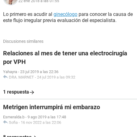
22 ene 2018 a las 01:55
Lo primero es acudir al
ginecólogo
para conocer la causa de
este flujo irregular previa evaluación del especialista.
Discusiones similares
Relaciones al mes de tener una electrocirugía
por VPH
Yahayra
-
23 jul 2019 a las 22:36
DRA. MARNET
-
24 jul 2019 a las 09:32
1 respuesta
Metrigen interrumpirá mi embarazo
Esmeralda.b
-
9 ago 2019 a las 17:48
Sofia
-
16 nov 2022 a las 22:06