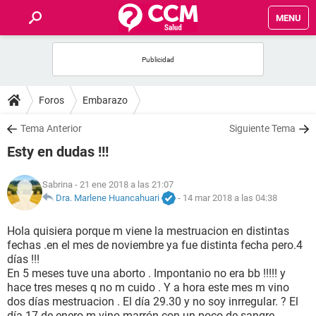
MENU
INICIO
FOROS
Foros
Embarazo
SALUD
Tema Anterior
Siguiente Tema
Esty en dudas !!!
FAMILIA
Sabrina
- 21 ene 2018 a las 21:07
NUTRICIÓN
Dra. Marlene Huancahuari
-
14 mar 2018 a las 04:38
Hola quisiera porque m viene la mestruacion en distintas
BIENESTAR
fechas .en el mes de noviembre ya fue distinta fecha pero.4
días !!!
SEXUALIDAD
En 5 meses tuve una aborto . Impontanio no era bb !!!!! y
hace tres meses q no m cuido . Y a hora este mes m vino
dos días mestruacion . El día 29.30 y no soy inrregular. ? El
GLOSARIO
día 17 de enero m vino marrón con un poco de sangre