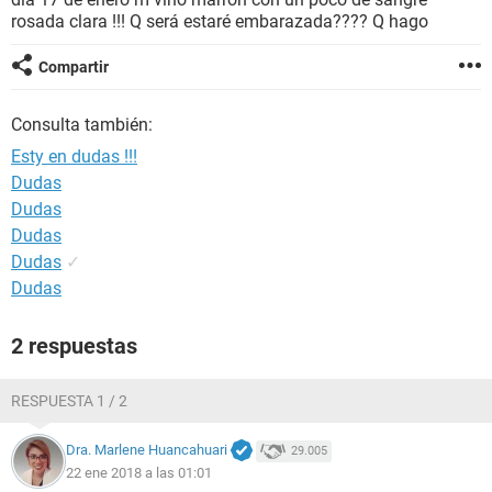
rosada clara !!! Q será estaré embarazada???? Q hago
Compartir
Consulta también:
Esty en dudas !!!
Dudas
Dudas
Dudas
Dudas
✓
Dudas
2 respuestas
RESPUESTA 1 / 2
Dra. Marlene Huancahuari
29.005
22 ene 2018 a las 01:01