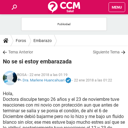
MENU
INICIO
FOROS
Foros
Embarazo
SALUD
Tema Anterior
Siguiente Tema
No se si estoy embarazada
FAMILIA
ROSA
- 22 ene 2018 a las 01:19
NUTRICIÓN
Dra. Marlene Huancahuari
-
22 ene 2018 a las 01:22
Hola,
BIENESTAR
Doctora disculpe tengo 26 años y el 23 de noviembre tuve
reacciones con mi novio con protección aun que antes de
SEXUALIDAD
terminar se salia y se ponia el condón, de ahi el 6 de
Diciembre debió bajarme pero no lo hizo y me bajo un fluido
blanco sin olor, ese mes estuve bajo mucho estres así que se
GLOSARIO
lo atribuí, posteriormente tuve reacciones el 12 y 23 de