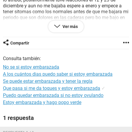
diciembre y aun no me bajaba espere a enero y empece a
tener sitomas como los normales antes de que me bajara mi
periodo que son dolores en las caderas pero bo me bajo en
diciembre me hice una prueba de farmacia como el día 17 y
Ver más
salió negativa, me hice otra en enero como el 13 y también
salió negativa pero aun no me baja y a veces siento los
dolores en las caderas o como que me ba a bajar y no pasa.
Compartir
Mis ciclos son de 31 días espero pueda horientarme, gracias
Consulta también:
No se si estoy embarazada
A los cuántos dias puedo saber si estoy embarazada
Se puede estar embarazada y tener la regla
Que pasa si me da toques y estoy embarazada
✓
Puedo quedar embarazada si no estoy ovulando
Estoy embarazada y hago popo verde
1 respuesta