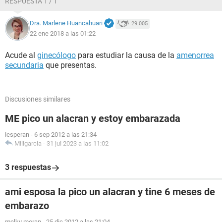
RESPUESTA 1 / 1
Dra. Marlene Huancahuari
29.005
22 ene 2018 a las 01:22
Acude al
ginecólogo
para estudiar la causa de la
amenorrea
secundaria
que presentas.
Discusiones similares
ME pico un alacran y estoy embarazada
lesperan
-
6 sep 2012 a las 21:34
Miligarcia
-
31 jul 2023 a las 11:02
3 respuestas
ami esposa la pico un alacran y tine 6 meses de
embarazo
melky moran
-
25 dic 2012 a las 21:04