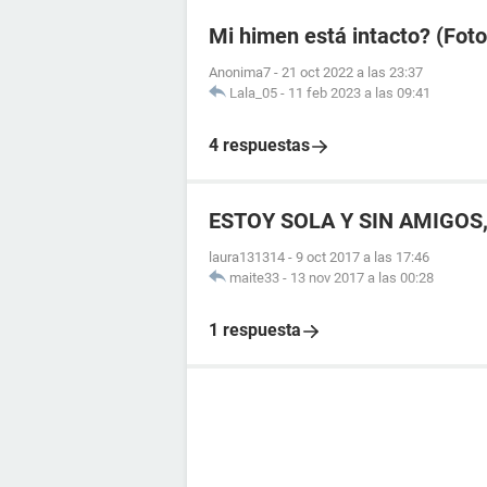
Mi himen está intacto? (Foto
Anonima7
-
21 oct 2022 a las 23:37
Lala_05
-
11 feb 2023 a las 09:41
4 respuestas
ESTOY SOLA Y SIN AMIGOS
laura131314
-
9 oct 2017 a las 17:46
maite33
-
13 nov 2017 a las 00:28
1 respuesta