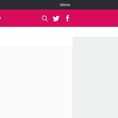
Idioma
O