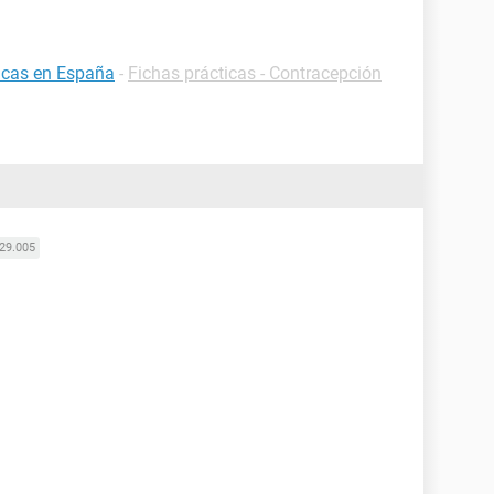
ticas en España
-
Fichas prácticas - Contracepción
29.005