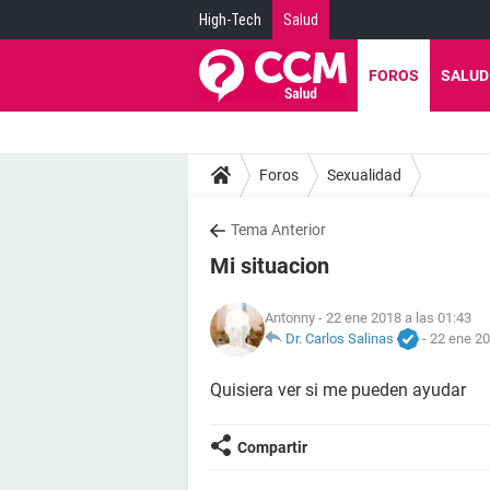
High-Tech
Salud
FOROS
SALUD
Foros
Sexualidad
Tema Anterior
Mi situacion
Antonny
- 22 ene 2018 a las 01:43
Dr. Carlos Salinas
-
22 ene 20
Quisiera ver si me pueden ayudar
Compartir