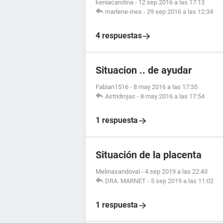
keniacarolina
-
12 sep 2016 a las 17:13
marlene-ines
-
29 sep 2016 a las 12:34
4 respuestas
Situacion .. de ayudar
Fabian1516
-
8 may 2016 a las 17:35
Astridrojas
-
8 may 2016 a las 17:54
1 respuesta
Situación de la placenta
Melinasandoval
-
4 sep 2019 a las 22:43
DRA. MARNET
-
5 sep 2019 a las 11:02
1 respuesta