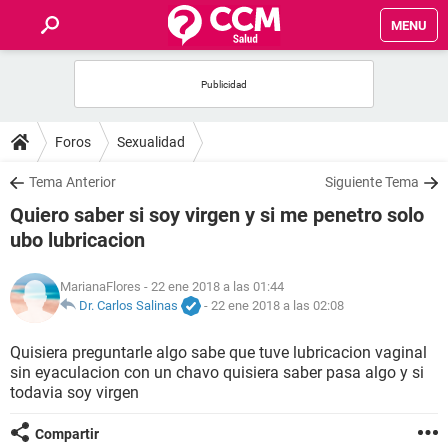
MENU
INICIO
FOROS
Foros
Sexualidad
SALUD
Tema Anterior
Siguiente Tema
Quiero saber si soy virgen y si me penetro solo
FAMILIA
ubo lubricacion
NUTRICIÓN
MarianaFlores
- 22 ene 2018 a las 01:44
Dr. Carlos Salinas
-
22 ene 2018 a las 02:08
BIENESTAR
Quisiera preguntarle algo sabe que tuve lubricacion vaginal
sin eyaculacion con un chavo quisiera saber pasa algo y si
SEXUALIDAD
todavia soy virgen
GLOSARIO
Compartir