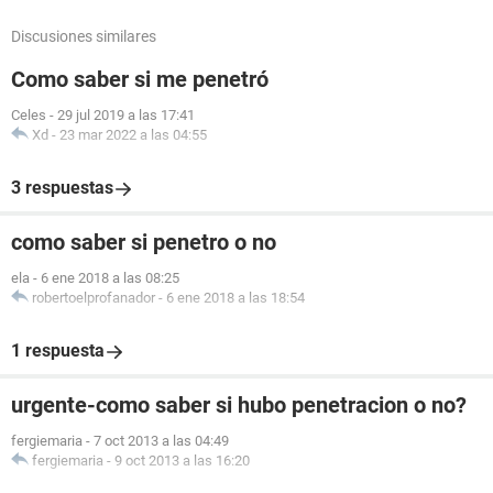
Discusiones similares
Como saber si me penetró
Celes
-
29 jul 2019 a las 17:41
Xd
-
23 mar 2022 a las 04:55
3 respuestas
como saber si penetro o no
ela
-
6 ene 2018 a las 08:25
robertoelprofanador
-
6 ene 2018 a las 18:54
1 respuesta
urgente-como saber si hubo penetracion o no?
fergiemaria
-
7 oct 2013 a las 04:49
fergiemaria
-
9 oct 2013 a las 16:20