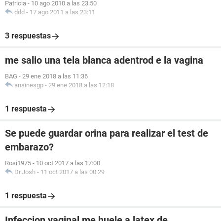
Patricia
-
10 ago 2010 a las 23:50
ddd
-
17 ago 2011 a las 23:11
3 respuestas
me salio una tela blanca adentrod e la vagina
BAG
-
29 ene 2018 a las 11:36
anainesgp
-
29 ene 2018 a las 12:18
1 respuesta
Se puede guardar orina para realizar el test de
embarazo?
Rosi1975
-
10 oct 2017 a las 17:00
Dr.Josh
-
11 oct 2017 a las 00:29
1 respuesta
Infeccion vaginal me huele a latex de