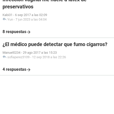
preservativos
Kabi31
-
6 sep 2017 a las 02:09
Yun
-
7 jun 2023 a las 04:04
8 respuestas
¿El médico puede detectar que fumo cigarros?
Manuel0234
-
29 ago 2017 a las 15:23
sofiaperez3109
-
12 sep 2018 a las 22:26
4 respuestas