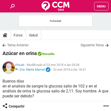
MENU
INICIO
FOROS
Foros
Salud
SALUD
Tema Anterior
Siguiente Tema
Azúcar en orina
Resuelto
FAMILIA
chica6
- Modificado el 23 ene 2018 a las 05:28
NUTRICIÓN
Dra. Marta Marnet
-
22 ene 2018 a las 18:41
Buenos días
BIENESTAR
en el analisis de sangre la glucosa salio de 102 y en el
análisis de orina la glucosa salio de 2,11. Soy hombre. A que
SEXUALIDAD
puede ser debido?
Compartir
GLOSARIO