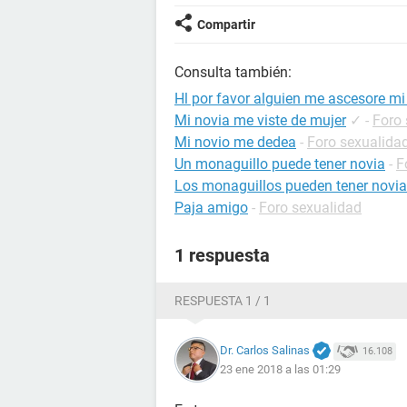
Compartir
Consulta también:
Hl por favor alguien me ascesore mi
Mi novia me viste de mujer
✓
-
Foro 
Mi novio me dedea
-
Foro sexualida
Un monaguillo puede tener novia
-
F
Los monaguillos pueden tener novia
Paja amigo
-
Foro sexualidad
1 respuesta
RESPUESTA 1 / 1
Dr. Carlos Salinas
16.108
23 ene 2018 a las 01:29