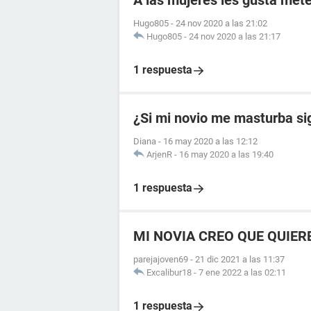
A las mujeres les gusta mete
Hugo805
-
24 nov 2020 a las 21:02
Hugo805
-
24 nov 2020 a las 21:17
1 respuesta
¿Si mi novio me masturba si
Diana
-
16 may 2020 a las 12:12
ArjenR
-
16 may 2020 a las 19:40
1 respuesta
MI NOVIA CREO QUE QUIER
parejajoven69
-
21 dic 2021 a las 11:37
Excalibur18
-
7 ene 2022 a las 02:11
1 respuesta