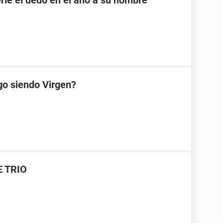
rle el dedo en el ano a su hombre
go siendo Virgen?
E TRIO