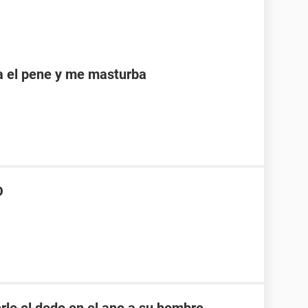
a el pene y me masturba
O