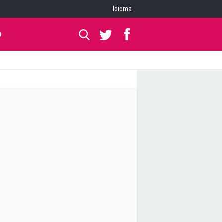
Idioma
O