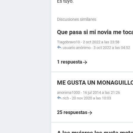
Es tuyo.
Discusiones similares
Que pasa si mi novia me toc
Tiagobravo10
-
2 oct 2022 a las 23:58
usuario anónimo
-
3 oct 2022 a las 04:52
1 respuesta
ME GUSTA UN MONAGUILL
anonima1000
-
16 jul 2014 a las 21:26
rich
-
20 nov 2020 a las 10:03
25 respuestas