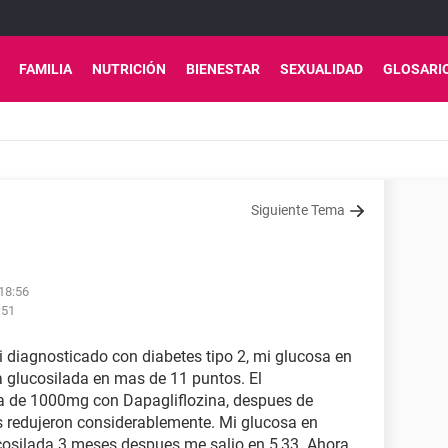
FAMILIA
NUTRICIÓN
BIENESTAR
SEXUALIDAD
GLOSARI
Siguiente Tema
 18:56
:51
 diagnosticado con diabetes tipo 2, mi glucosa en
 glucosilada en mas de 11 puntos. El
a de 1000mg con Dapagliflozina, despues de
s redujeron considerablemente. Mi glucosa en
osilada 3 meses despues me salio en 5,33. Ahora