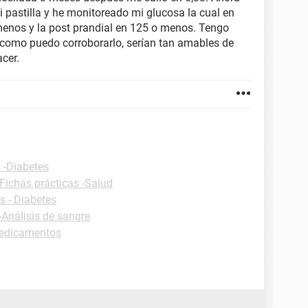
pastilla y he monitoreado mi glucosa la cual en
menos y la post prandial en 125 o menos. Tengo
 como puedo corroborarlo, serían tan amables de
cer.
 -Diabetes
Fichas prácticas -Salud
s - Diabetes
-Análisis de sangre
Medicamentos