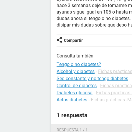
hace 3 semanas deje de tomarme mi 
ayunas sigue igual en 105 o hasta 
dudas ahora si tengo o no diabetes,
disipar mis dudas sobre que debo ha
Compartir
Consulta también:
Tengo o no diabetes?
Alcohol y diabetes
-
Fichas prácticas
Sed constante y no tengo diabetes
-
Control de diabetes
-
Fichas práctica
Diabetes glucosa
-
Fichas prácticas 
Actos diabetes
-
Fichas prácticas -
1 respuesta
RESPUESTA 1 / 1