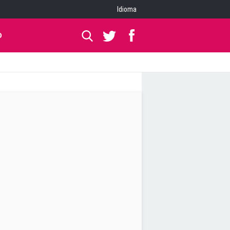
Idioma
O