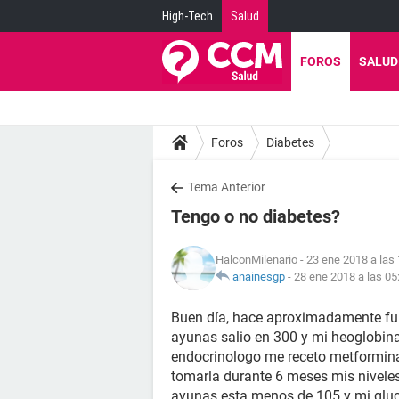
High-Tech
Salud
FOROS
SALUD
Foros
Diabetes
Tema Anterior
Tengo o no diabetes?
HalconMilenario
- 23 ene 2018 a las
anainesgp
-
28 ene 2018 a las 05
Buen día, hace aproximadamente fui
ayunas salio en 300 y mi heoglobina
endocrinologo me receto metformin
tomarla durante 6 meses mis nivele
ayunas esta menos de 105 y mi gluc