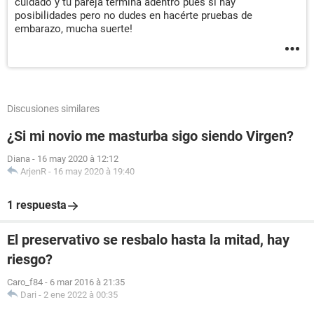
cuidado y tu pareja termina adentro pues si hay
posibilidades pero no dudes en hacérte pruebas de
embarazo, mucha suerte!
Discusiones similares
¿Si mi novio me masturba sigo siendo Virgen?
Diana
-
16 may 2020 à 12:12
ArjenR
-
16 may 2020 à 19:40
1 respuesta
El preservativo se resbalo hasta la mitad, hay
riesgo?
Caro_f84
-
6 mar 2016 à 21:35
Dari
-
2 ene 2022 à 00:35