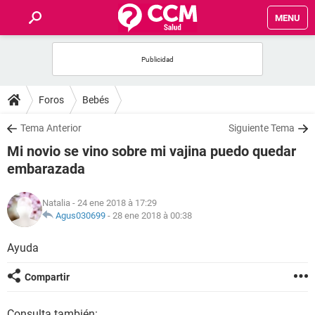
MENU
INICIO
FORUMS
Foros
Bebés
SALUD
Tema Anterior
Siguiente Tema
Mi novio se vino sobre mi vajina puedo quedar
FAMILIA
embarazada
NUTRICIÓN
Natalia
- 24 ene 2018 à 17:29
Agus030699
-
28 ene 2018 à 00:38
BIENESTAR
Ayuda
SEXUALIDAD
Compartir
GLOSARIO
Consulta también: