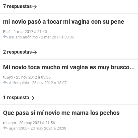
7 respuestas
mi novio pasó a tocar mi vagina con su pene
Pia1
-
1 mar 2017 à 21:40
usuario anónimo
-
2 mar 2017 à 00:06
2 respuestas
Mi novio toca mucho mi vagina es muy brusco...
tu&yo
-
25 nov 2012 à 05:36
A.Herquinio
-
25 nov 2012 à 18:07
1 respuesta
Que pasa si mí novio me mama los pechos
milagro
-
20 may 2021 à 21:56
arjenro300
-
20 may 2021 à 23:38