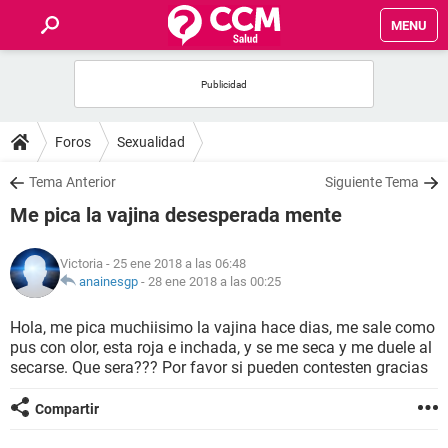
MENU
INICIO
FOROS
Foros
Sexualidad
SALUD
Tema Anterior
Siguiente Tema
Me pica la vajina desesperada mente
FAMILIA
Victoria
- 25 ene 2018 a las 06:48
NUTRICIÓN
anainesgp
-
28 ene 2018 a las 00:25
Hola, me pica muchiisimo la vajina hace dias, me sale como
BIENESTAR
pus con olor, esta roja e inchada, y se me seca y me duele al
secarse. Que sera??? Por favor si pueden contesten gracias
SEXUALIDAD
Compartir
GLOSARIO