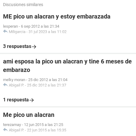
Discusiones similares
ME pico un alacran y estoy embarazada
lesperan
-
6 sep 2012 a las 21:34
Miligarcia
-
31 jul 2023 a las 11:02
3 respuestas
ami esposa la pico un alacran y tine 6 meses de
embarazo
melky moran
-
25 dic 2012 a las 21:04
Abigail P.
-
25 dic 2012 a las 21:37
1 respuesta
Me pico un alacran
terezamay
-
12 jun 2015 a las 21:25
Abigail P.
-
22 jun 2015 a las 15:35