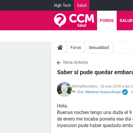
High-Tech
Salud
FOROS
SALUD
Foros
Sexualidad
Tema Anterior
Saber si pude quedar embar
Michelleordoez
- 26 ene 2018 a las 
Dra. Marlene Huancahuari
-
2
Hola,
Buenas noches tengo una duda el 9 d
de enero me tocaba ponerla ese dia 
inyeccion pude haber quedado emb