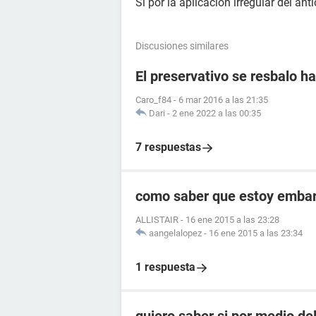
Si por la aplicación irregular del ant
Discusiones similares
El preservativo se resbalo ha
Caro_f84
-
6 mar 2016 a las 21:35
Dari
-
2 ene 2022 a las 00:35
7 respuestas
como saber que estoy embara
ALLISTAIR
-
16 ene 2015 a las 23:28
aangelalopez
-
16 ene 2015 a las 23:34
1 respuesta