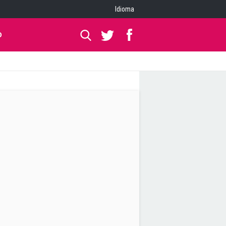
Idioma
O